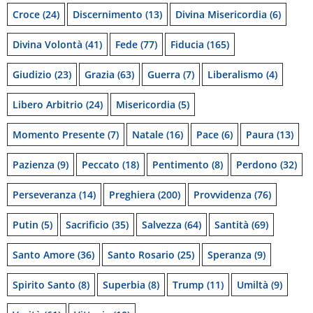
Croce
(24)
Discernimento
(13)
Divina Misericordia
(6)
Divina Volontà
(41)
Fede
(77)
Fiducia
(165)
Giudizio
(23)
Grazia
(63)
Guerra
(7)
Liberalismo
(4)
Libero Arbitrio
(24)
Misericordia
(5)
Momento Presente
(7)
Natale
(16)
Pace
(6)
Paura
(13)
Pazienza
(9)
Peccato
(18)
Pentimento
(8)
Perdono
(32)
Perseveranza
(14)
Preghiera
(200)
Provvidenza
(76)
Putin
(5)
Sacrificio
(35)
Salvezza
(64)
Santità
(69)
Santo Amore
(36)
Santo Rosario
(25)
Speranza
(9)
Spirito Santo
(8)
Superbia
(8)
Trump
(11)
Umiltà
(9)