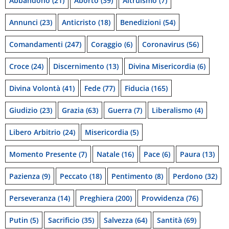
Abbandono
(21)
Aborto
(39)
Altruismo
(7)
Annunci
(23)
Anticristo
(18)
Benedizioni
(54)
Comandamenti
(247)
Coraggio
(6)
Coronavirus
(56)
Croce
(24)
Discernimento
(13)
Divina Misericordia
(6)
Divina Volontà
(41)
Fede
(77)
Fiducia
(165)
Giudizio
(23)
Grazia
(63)
Guerra
(7)
Liberalismo
(4)
Libero Arbitrio
(24)
Misericordia
(5)
Momento Presente
(7)
Natale
(16)
Pace
(6)
Paura
(13)
Pazienza
(9)
Peccato
(18)
Pentimento
(8)
Perdono
(32)
Perseveranza
(14)
Preghiera
(200)
Provvidenza
(76)
Putin
(5)
Sacrificio
(35)
Salvezza
(64)
Santità
(69)