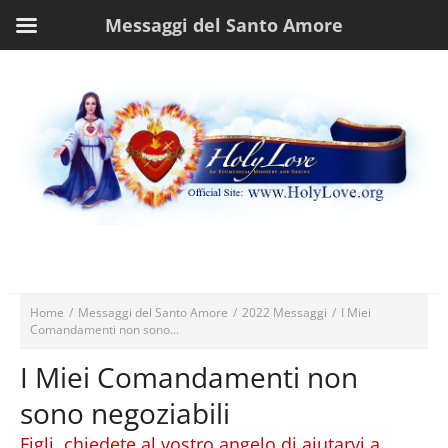
Messaggi del Santo Amore
Home
/
Messaggi del Santo Amore
/
2022 Messaggi
/
I Miei
Comandamenti non sono...
I Miei Comandamenti non
sono negoziabili
Figli, chiedete al vostro angelo di aiutarvi a