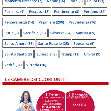
Momento Presente
(7)
Natale
(16)
Pace
(6)
Paura
(13)
Pazienza
(9)
Peccato
(18)
Pentimento
(8)
Perdono
(32)
Perseveranza
(14)
Preghiera
(200)
Provvidenza
(76)
Putin
(5)
Sacrificio
(35)
Salvezza
(64)
Santità
(69)
Santo Amore
(36)
Santo Rosario
(25)
Speranza
(9)
Spirito Santo
(8)
Superbia
(8)
Trump
(11)
Umiltà
(9)
Verità
(61)
Vittoria
(10)
LE CAMERE DEI CUORI UNITI