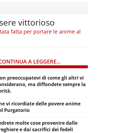
sere vittorioso
tata fatta per portare le anime al
CONTINUA A LEGGERE...
on preoccupatevi di come gli altri vi
onsiderano, ma diffondete sempre la
erità.
he vi ricordiate delle povere anime
el Purgatorio
edrete molte cose provenire dalle
reghiere e dai sacrifici dei fedeli