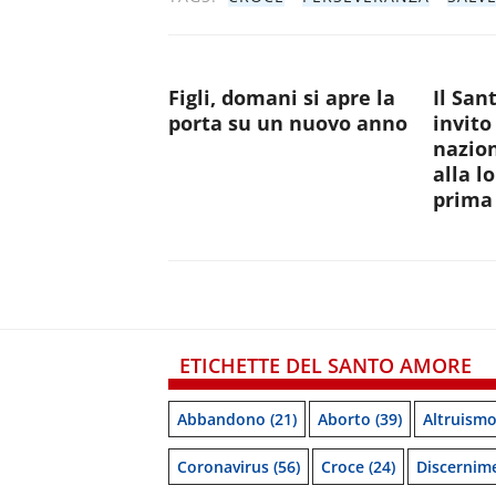
Figli, domani si apre la
Il San
porta su un nuovo anno
invito
nazion
alla l
prima 
ETICHETTE DEL SANTO AMORE
Abbandono
(21)
Aborto
(39)
Altruism
Coronavirus
(56)
Croce
(24)
Discernim