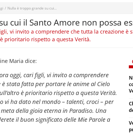
gi
/
Nulla è troppo grande su cui...
su cui il Santo Amore non possa es
igli, vi invito a comprendere che tutta la creazione è s
 è prioritario rispetto a questa Verità.
ine Maria dice:
ra oggi, cari figli, vi invito a comprendere
N
 è stata fatta per portare le anime al Cielo
c
V
ll’altro è prioritario rispetto a questa Verità.
o vi ha dato nel mondo – talenti, croci – per
C
 meta della gioia eterna in Paradiso.
Una
d
rete il buon significato delle Mie Parole a
V
p