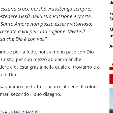
d
 nessuna croce perché vi sostengo sempre,
F
ostenere Gesù nella sua Passione e Morte.
S
l Santo Amore non possa essere vittorioso.
M
resente a voi per una ragione. Vivete il
n
a che Dio è con voi.”
A
dunque per la fede, noi siamo in pace con Dio
 Cristo; per suo mezzo abbiamo anche
dere a questa grazia nella quale ci troviamo e ci
a di Dio.
 sappiamo che tutto concorre al bene di coloro
mati secondo il suo disegno.
EZZA
•
SANTO AMORE