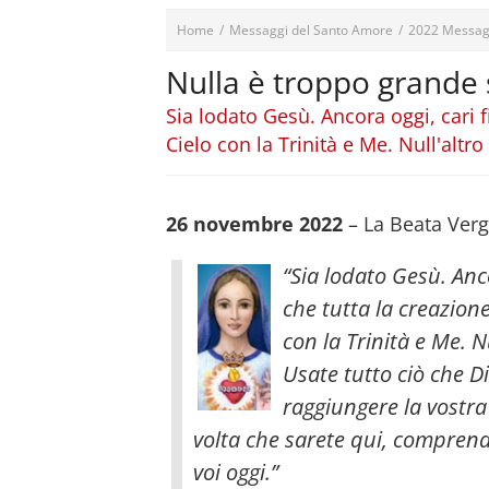
Home
/
Messaggi del Santo Amore
/
2022 Messag
Nulla è troppo grande 
Sia lodato Gesù. Ancora oggi, cari f
Cielo con la Trinità e Me. Null'altro
26 novembre 2022
– La Beata Verg
“Sia lodato Gesù. Anco
che tutta la creazione
con la Trinità e Me. Nu
Usate tutto ciò che Di
raggiungere la vostra
volta che sarete qui, comprende
voi oggi.”