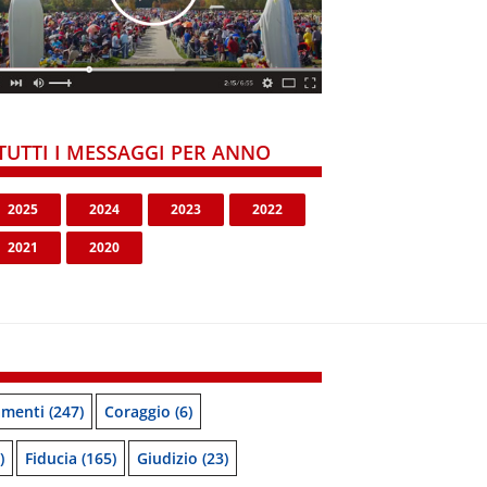
TUTTI I MESSAGGI PER ANNO
2025
2024
2023
2022
2021
2020
menti
(247)
Coraggio
(6)
)
Fiducia
(165)
Giudizio
(23)