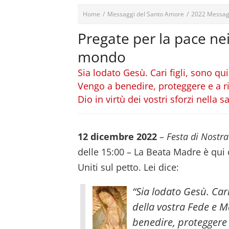
Home
/
Messaggi del Santo Amore
/
2022 Messag
Pregate per la pace ne
mondo
Sia lodato Gesù. Cari figli, sono qu
Vengo a benedire, proteggere e a ri
Dio in virtù dei vostri sforzi nella sa
12 dicembre 2022
–
Festa di Nostr
delle 15:00 – La Beata Madre è qui
Uniti sul petto. Lei dice:
“Sia lodato Gesù. Cari
della vostra Fede e M
benedire, proteggere 