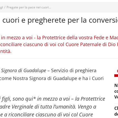
gi
/
Pregate per la pace nei cuori...
i cuori e pregherete per la convers
i in mezzo a voi - la Protettrice della vostra Fede e Ma
conciliare ciascuno di voi col Cuore Paternale di Dio 
ntità.
a Signora di Guadalupe
– Servizio di preghiera
 come Nostra Signora di Guadalupe e ha i Cuori
N
c
V
 figli, sono qui* in mezzo a voi – la Protettrice
adre Verginale di tutta l’umanità. Vengo a
C
e a riconciliare ciascuno di voi col Cuore
d