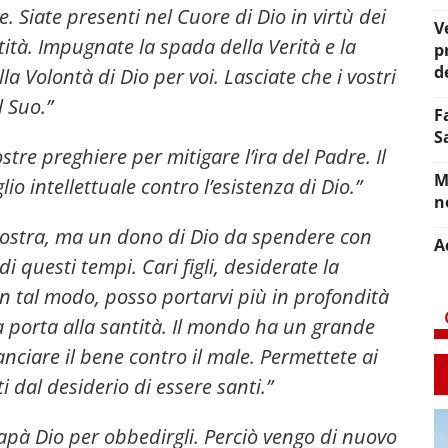
. Siate presenti nel Cuore di Dio in virtù dei
V
ntità. Impugnate la spada della Verità e la
p
d
lla Volontà di Dio per voi. Lasciate che i vostri
l Suo.”
F
S
stre preghiere per mitigare l’ira del Padre. Il
M
lio intellettuale contro l’esistenza di Dio.”
n
 vostra, ma un dono di Dio da spendere con
A
i questi tempi. Cari figli, desiderate la
In tal modo, posso portarvi più in profondità
a porta alla santità. Il mondo ha un grande
anciare il bene contro il male. Permettete ai
i dal desiderio di essere santi.”
pà Dio per obbedirgli. Perciò vengo di nuovo