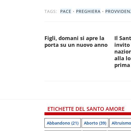
TAGS:
PACE
•
PREGHIERA
•
PROVVIDEN
Figli, domani si apre la
Il San
porta su un nuovo anno
invito
nazion
alla l
prima 
ETICHETTE DEL SANTO AMORE
Abbandono
(21)
Aborto
(39)
Altruism