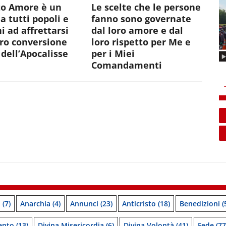
to Amore è un
Le scelte che le persone
 a tutti popoli e
fanno sono governate
i ad affrettarsi
dal loro amore e dal
oro conversione
loro rispetto per Me e
dell’Apocalisse
per i Miei
Comandamenti
o
(7)
Anarchia
(4)
Annunci
(23)
Anticristo
(18)
Benedizioni
(
ento
(13)
Divina Misericordia
(6)
Divina Volontà
(41)
Fede
(77