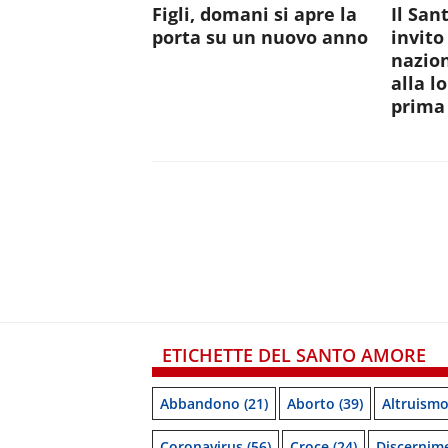
Figli, domani si apre la
Il San
porta su un nuovo anno
invito
nazion
alla l
prima 
ETICHETTE DEL SANTO AMORE
Abbandono
(21)
Aborto
(39)
Altruism
Coronavirus
(56)
Croce
(24)
Discernim