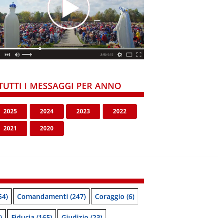
TUTTI I MESSAGGI PER ANNO
2025
2024
2023
2022
2021
2020
54)
Comandamenti
(247)
Coraggio
(6)
)
Fiducia
(165)
Giudizio
(23)