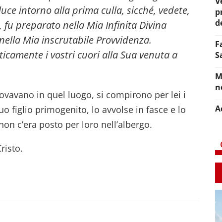
V
 luce intorno alla prima culla, sicché, vedete,
p
d
fu preparato nella Mia Infinita Divina
nella Mia inscrutabile Provvidenza.
F
icamente i vostri cuori alla Sua venuta a
S
M
n
ovavano in quel luogo, si compirono per lei i
A
suo figlio primogenito, lo avvolse in fasce e lo
on c’era posto per loro nell’albergo.
risto.