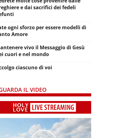
edrete molte cose provenire dalle
reghiere e dai sacrifici dei fedeli
efunti
ate ogni sforzo per essere modelli di
anto Amore
antenere vivo il Messaggio di Gesù
ei cuori e nel mondo
ccolgo ciascuno di voi
GUARDA IL VIDEO