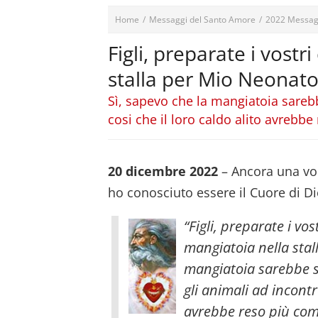
Home
/
Messaggi del Santo Amore
/
2022 Messag
Figli, preparate i vost
stalla per Mio Neonato 
Sì, sapevo che la mangiatoia sarebbe
cosi che il loro caldo alito avrebb
20 dicembre 2022
– Ancora una vo
ho conosciuto essere il Cuore di Dio
“Figli, preparate i vo
mangiatoia nella stal
mangiatoia sarebbe st
gli animali ad incontra
avrebbe reso più com