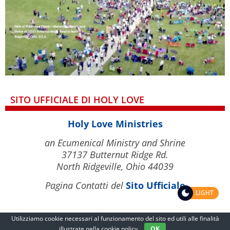
SITO UFFICIALE DI HOLY LOVE
Holy Love Ministries
an Ecumenical Ministry and Shrine
37137 Butternut Ridge Rd.
North Ridgeville, Ohio 44039
Pagina Contatti del
Sito Ufficiale
LIGHT
Utilizziamo cookie necessari al funzionamento del sito ed utili alle finalità
illustrate nella
cookie policy
OK