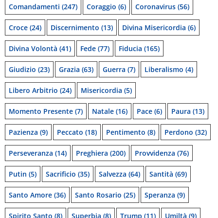
Comandamenti
(247)
Coraggio
(6)
Coronavirus
(56)
Croce
(24)
Discernimento
(13)
Divina Misericordia
(6)
Divina Volontà
(41)
Fede
(77)
Fiducia
(165)
Giudizio
(23)
Grazia
(63)
Guerra
(7)
Liberalismo
(4)
Libero Arbitrio
(24)
Misericordia
(5)
Momento Presente
(7)
Natale
(16)
Pace
(6)
Paura
(13)
Pazienza
(9)
Peccato
(18)
Pentimento
(8)
Perdono
(32)
Perseveranza
(14)
Preghiera
(200)
Provvidenza
(76)
Putin
(5)
Sacrificio
(35)
Salvezza
(64)
Santità
(69)
Santo Amore
(36)
Santo Rosario
(25)
Speranza
(9)
Spirito Santo
(8)
Superbia
(8)
Trump
(11)
Umiltà
(9)