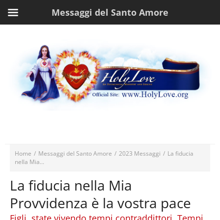
Messaggi del Santo Amore
Home
/
Messaggi del Santo Amore
/
2023 Messaggi
/
La fiducia
nella Mia...
La fiducia nella Mia
Provvidenza è la vostra pace
Figli, state vivendo tempi contraddittori. Tempi