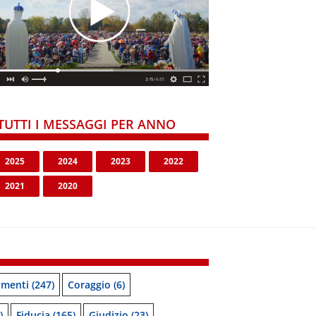
TUTTI I MESSAGGI PER ANNO
2025
2024
2023
2022
2021
2020
menti
(247)
Coraggio
(6)
)
Fiducia
(165)
Giudizio
(23)