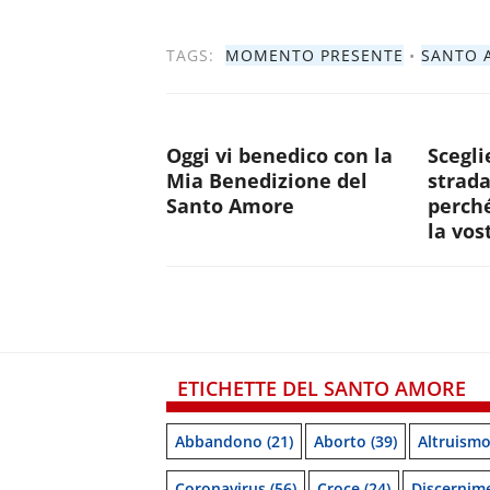
TAGS:
MOMENTO PRESENTE
•
SANTO 
Oggi vi benedico con la
Scegli
Mia Benedizione del
strada
Santo Amore
perché
la vos
ETICHETTE DEL SANTO AMORE
Abbandono
(21)
Aborto
(39)
Altruism
Coronavirus
(56)
Croce
(24)
Discernim