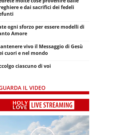
edrete molte cose provenire dalle
reghiere e dai sacrifici dei fedeli
efunti
ate ogni sforzo per essere modelli di
anto Amore
antenere vivo il Messaggio di Gesù
ei cuori e nel mondo
ccolgo ciascuno di voi
GUARDA IL VIDEO