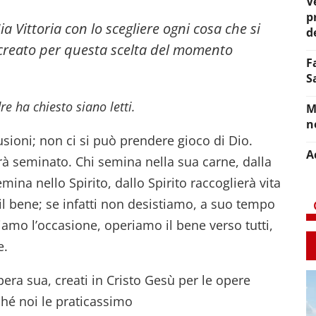
V
p
a Vittoria con lo scegliere ogni cosa che si
d
creato per questa scelta del momento
F
S
re ha chiesto siano letti.
M
n
usioni; non ci si può prendere gioco di Dio.
A
rà seminato. Chi semina nella sua carne, dalla
mina nello Spirito, dallo Spirito raccoglierà vita
il bene; se infatti non desistiamo, a suo tempo
mo l’occasione, operiamo il bene verso tutti,
e.
era sua, creati in Cristo Gesù per le opere
hé noi le praticassimo