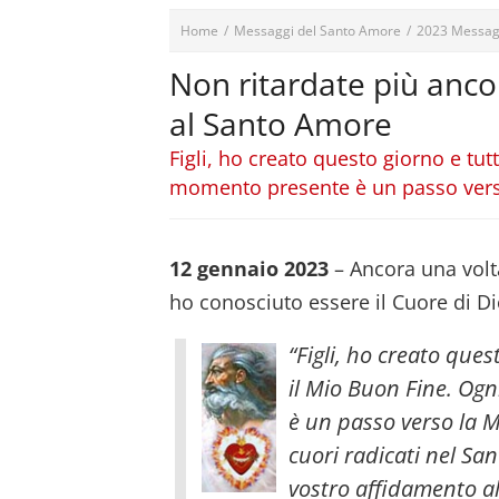
Home
/
Messaggi del Santo Amore
/
2023 Messag
Non ritardate più ancor
al Santo Amore
Figli, ho creato questo giorno e tu
momento presente è un passo verso
12 gennaio 2023
– Ancora una vol
ho conosciuto essere il Cuore di Dio
“Figli, ho creato ques
il Mio Buon Fine. Og
è un passo verso la Mi
cuori radicati nel San
vostro affidamento al