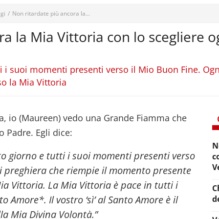
gi
/
Non ritardate più ancora la...
a la Mia Vittoria con lo scegliere 
tti i suoi momenti presenti verso il Mio Buon Fine. Ogn
 la Mia Vittoria
ta, io (Maureen) vedo una Grande Fiamma che
 Padre. Egli dice:
N
to giorno e tutti i suoi momenti presenti verso
c
V
ni preghiera che riempie il momento presente
a Vittoria.
La Mia Vittoria è pace in tutti i
C
to Amore*. Il vostro ‘sì’ al Santo Amore è il
d
la Mia Divina Volontà.”