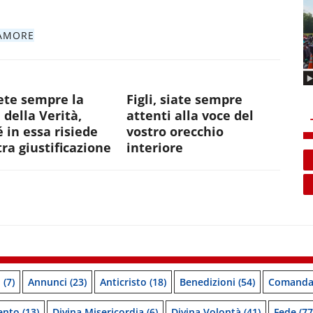
AMORE
ete sempre la
Figli, siate sempre
 della Verità,
attenti alla voce del
 in essa risiede
vostro orecchio
tra giustificazione
interiore
o
(7)
Annunci
(23)
Anticristo
(18)
Benedizioni
(54)
Comanda
ento
(13)
Divina Misericordia
(6)
Divina Volontà
(41)
Fede
(77