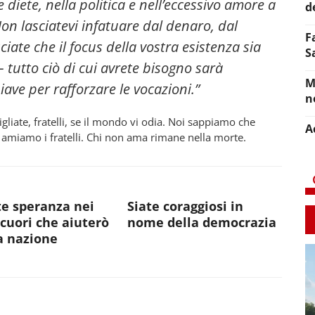
 diete, nella politica e nell’eccessivo amore a
d
Non lasciatevi infatuare dal denaro, dal
F
sciate che il focus della vostra esistenza sia
S
– tutto ciò di cui avrete bisogno sarà
M
ave per rafforzare le vocazioni.”
n
liate, fratelli, se il mondo vi odia. Noi sappiamo che
A
é amiamo i fratelli. Chi non ama rimane nella morte.
e speranza nei
Siate coraggiosi in
 cuori che aiuterò
nome della democrazia
a nazione