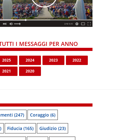
TUTTI I MESSAGGI PER ANNO
2025
2024
2023
2022
2021
2020
menti
(247)
Coraggio
(6)
)
Fiducia
(165)
Giudizio
(23)