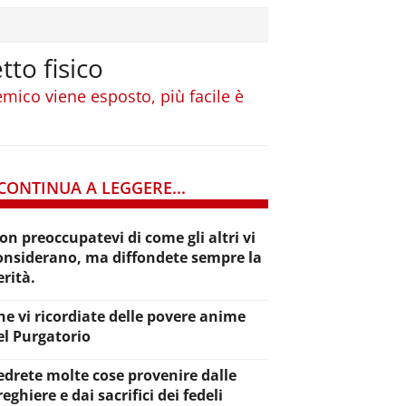
tto fisico
mico viene esposto, più facile è
CONTINUA A LEGGERE...
on preoccupatevi di come gli altri vi
onsiderano, ma diffondete sempre la
erità.
he vi ricordiate delle povere anime
el Purgatorio
edrete molte cose provenire dalle
reghiere e dai sacrifici dei fedeli