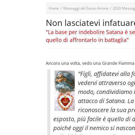
Home
/
Messaggi del Santo Amore
/
2020 Messag
Non lasciatevi infatuar
"La base per indebolire Satana è se
quello di affrontarlo in battaglia"
Ancora una volta, vedo una Grande Fiamma ch
“Figli, affidatevi all
vedervi attraverso ogn
modo, condividiamo la
attacco di Satana. L
riconoscere la sua p
esposto, più facile è quello di 
poiché oggi il nemico si nascon