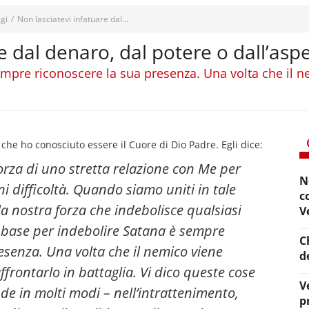
gi
/
Non lasciatevi infatuare dal...
e dal denaro, dal potere o dall’aspe
mpre riconoscere la sua presenza. Una volta che il ne
e ho conosciuto essere il Cuore di Dio Padre. Egli dice:
a forza di uno stretta relazione con Me per
N
i difficoltà. Quando siamo uniti in tale
c
 nostra forza che indebolisce qualsiasi
V
a base per indebolire Satana è sempre
C
resenza
. Una volta che il nemico viene
d
affrontarlo in battaglia. Vi dico queste cose
V
de in molti modi – nell’intrattenimento,
p