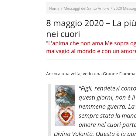
Home
/
Messaggi del Santo Amore
/
2020 Messag
8 maggio 2020 – La pi
nei cuori
"L'anima che non ama Me sopra ogn
malvagio al mondo e con un amore 
Ancora una volta, vedo una Grande Fiamma ch
“Figli, rendetevi cont
questi giorni, non è i
nemmeno guerra. La p
sempre stata la manc
amore nei cuori port
Divina Volontà. Questa è la por