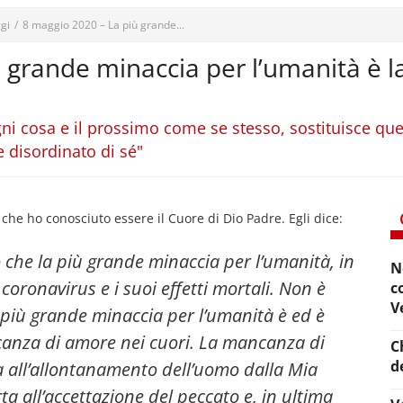
gi
/
8 maggio 2020 – La più grande...
ù grande minaccia per l’umanità è
i cosa e il prossimo come se stesso, sostituisce qu
disordinato di sé"
e ho conosciuto essere il Cuore di Dio Padre. Egli dice:
o che la più grande minaccia per l’umanità, in
N
l coronavirus e i suoi effetti mortali. Non è
c
V
iù grande minaccia per l’umanità è ed è
anza di amore nei cuori. La mancanza di
C
d
a all’allontanamento dell’uomo dalla Mia
ta all’accettazione del peccato e, in ultima