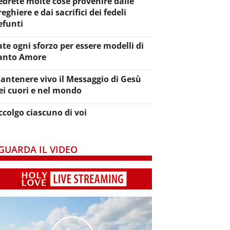
edrete molte cose provenire dalle
reghiere e dai sacrifici dei fedeli
efunti
ate ogni sforzo per essere modelli di
anto Amore
antenere vivo il Messaggio di Gesù
ei cuori e nel mondo
ccolgo ciascuno di voi
GUARDA IL VIDEO