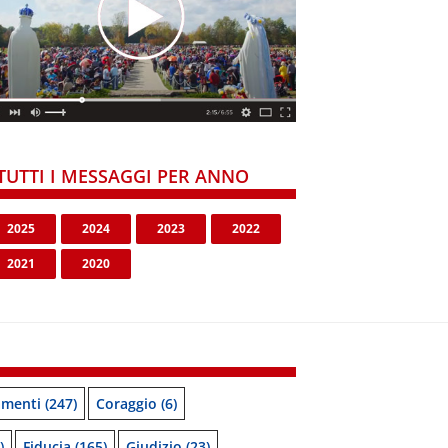
TUTTI I MESSAGGI PER ANNO
2025
2024
2023
2022
2021
2020
menti
(247)
Coraggio
(6)
)
Fiducia
(165)
Giudizio
(23)