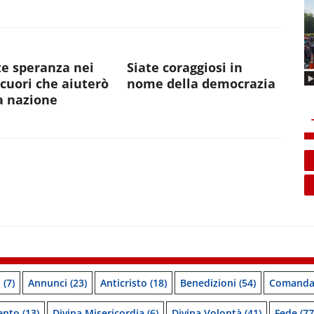
e speranza nei
Siate coraggiosi in
 cuori che aiuterò
nome della democrazia
a nazione
o
(7)
Annunci
(23)
Anticristo
(18)
Benedizioni
(54)
Comanda
ento
(13)
Divina Misericordia
(6)
Divina Volontà
(41)
Fede
(77