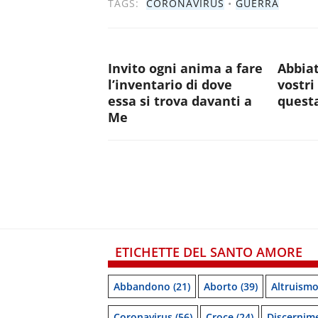
TAGS:
CORONAVIRUS
•
GUERRA
Invito ogni anima a fare
Abbiat
l’inventario di dove
vostri
essa si trova davanti a
quest
Me
ETICHETTE DEL SANTO AMORE
Abbandono
(21)
Aborto
(39)
Altruism
Coronavirus
(56)
Croce
(24)
Discernim