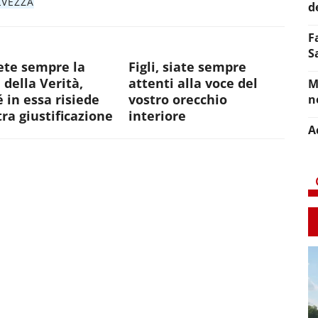
LVEZZA
d
F
S
ete sempre la
Figli, siate sempre
 della Verità,
attenti alla voce del
M
 in essa risiede
vostro orecchio
n
tra giustificazione
interiore
A