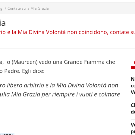
gi
/
Contate sulla Mia Grazia
ia
trio e la Mia Divina Volontà non coincidono, contate su
ta, io (Maureen) vedo una Grande Fiamma che
 Padre. Egli dice:
N
tro libero arbitrio e la Mia Divina Volontà non
c
V
ulla Mia Grazia per riempire i vuoti e colmare
C
d
V
p