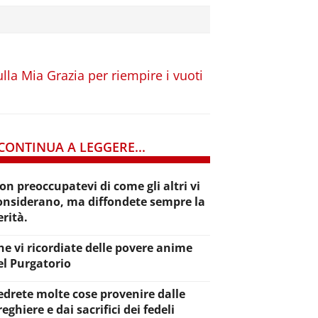
lla Mia Grazia per riempire i vuoti
CONTINUA A LEGGERE...
on preoccupatevi di come gli altri vi
onsiderano, ma diffondete sempre la
erità.
he vi ricordiate delle povere anime
el Purgatorio
edrete molte cose provenire dalle
reghiere e dai sacrifici dei fedeli