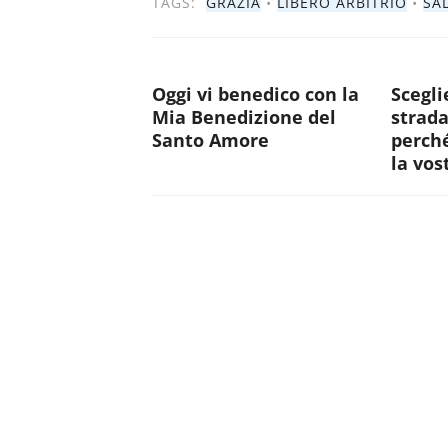
TAGS:
GRAZIA
•
LIBERO ARBITRIO
•
SA
Oggi vi benedico con la
Scegli
Mia Benedizione del
strada
Santo Amore
perché
la vos