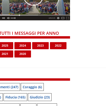
TUTTI I MESSAGGI PER ANNO
2025
2024
2023
2022
2021
2020
menti
(247)
Coraggio
(6)
)
Fiducia
(165)
Giudizio
(23)