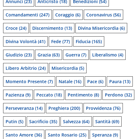
Annunci
(23)
Anticristo
(18)
Benedizioni
(54)
Comandamenti
(247)
Coraggio
(6)
Coronavirus
(56)
Croce
(24)
Discernimento
(13)
Divina Misericordia
(6)
Divina Volontà
(41)
Fede
(77)
Fiducia
(165)
Giudizio
(23)
Grazia
(63)
Guerra
(7)
Liberalismo
(4)
Libero Arbitrio
(24)
Misericordia
(5)
Momento Presente
(7)
Natale
(16)
Pace
(6)
Paura
(13)
Pazienza
(9)
Peccato
(18)
Pentimento
(8)
Perdono
(32)
Perseveranza
(14)
Preghiera
(200)
Provvidenza
(76)
Putin
(5)
Sacrificio
(35)
Salvezza
(64)
Santità
(69)
Santo Amore
(36)
Santo Rosario
(25)
Speranza
(9)