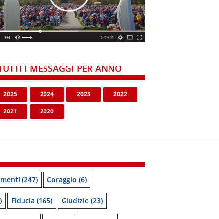
TUTTI I MESSAGGI PER ANNO
2025
2024
2023
2022
2021
2020
menti
(247)
Coraggio
(6)
)
Fiducia
(165)
Giudizio
(23)