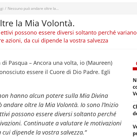
gi
/
Nessuno può andare oltre la...
tre la Mia Volontà.
 obiettivi possono essere diversi soltanto perché varian
re azioni, da cui dipende la vostra salvezza
a di Pasqua – Ancora una volta, io (Maureen)
osciuto essere il Cuore di Dio Padre. Egli
N
c
V
 non hanno alcun potere sulla Mia Divina
andare oltre la Mia Volontà. Io sono l’Inizio
C
iettivi possono essere diversi soltanto perché
d
ivazioni. Continuate a valutare le motivazioni
V
a cui dipende la vostra salvezza.”
p