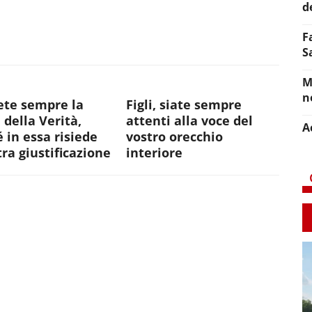
d
F
S
M
n
ete sempre la
Figli, siate sempre
 della Verità,
attenti alla voce del
A
 in essa risiede
vostro orecchio
tra giustificazione
interiore