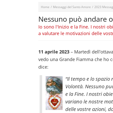
Home
/
Messaggi del Santo Amore
/
2023 Messag
Nessuno può andare ol
Io sono l'Inizio e la Fine. I nostri
a valutare le motivazioni delle vost
11 aprile 2023
– Martedì dell’ottav
vedo una Grande Fiamma che ho con
dice:
“Il tempo e lo spazio
Volontà. Nessuno può 
e la Fine. I nostri ob
variano le nostre mot
delle vostre azioni, d