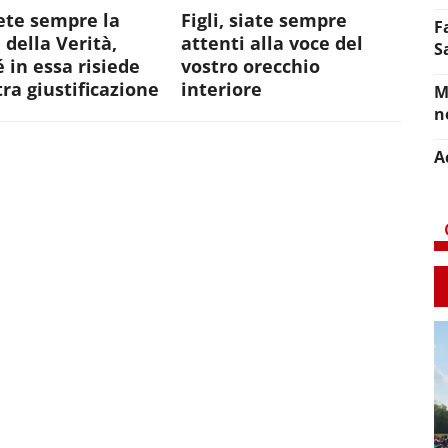
ete sempre la
Figli, siate sempre
F
 della Verità,
attenti alla voce del
S
 in essa risiede
vostro orecchio
tra giustificazione
interiore
M
n
A