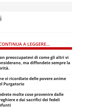
i
CONTINUA A LEGGERE...
on preoccupatevi di come gli altri vi
onsiderano, ma diffondete sempre la
erità.
he vi ricordiate delle povere anime
el Purgatorio
edrete molte cose provenire dalle
reghiere e dai sacrifici dei fedeli
efunti