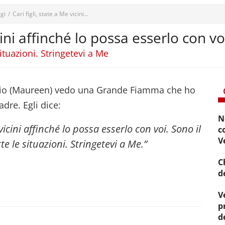
gi
/
Cari figli, state a Me vicini...
icini affinché lo possa esserlo con vo
ituazioni. Stringetevi a Me
 io (Maureen) vedo una Grande Fiamma che ho
dre. Egli dice:
N
 vicini affinché lo possa esserlo con voi. Sono il
c
V
te le situazioni. Stringetevi a Me.”
C
d
V
p
d