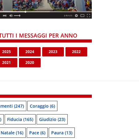
TUTTI I MESSAGGI PER ANNO
2025
2024
2023
2022
2021
2020
menti
(247)
Coraggio
(6)
)
Fiducia
(165)
Giudizio
(23)
Natale
(16)
Pace
(6)
Paura
(13)