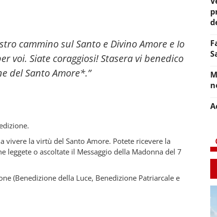
V
p
d
 vostro cammino sul Santo e Divino Amore e Io
F
S
er voi. Siate coraggiosi! Stasera vi benedico
ne del Santo Amore*.”
M
n
A
nedizione.
a vivere la virtù del Santo Amore. Potete ricevere la
e leggete o ascoltate il Messaggio della Madonna del 7
ione (Benedizione della Luce, Benedizione Patriarcale e