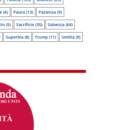
e
(6)
Paura
(13)
Pazienza
(9)
tin
(5)
Sacrificio
(35)
Salvezza
(64)
)
Superbia
(8)
Trump
(11)
Umiltà
(9)