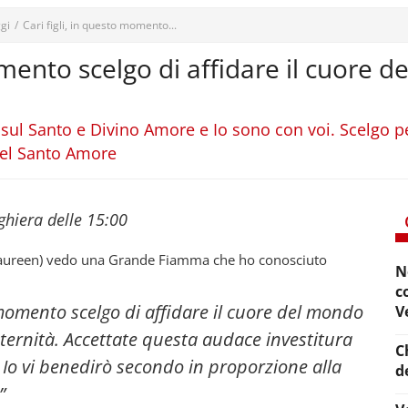
gi
/
Cari figli, in questo momento...
omento scelgo di affidare il cuore d
 sul Santo e Divino Amore e Io sono con voi. Scelgo per
del Santo Amore
eghiera delle 15:00
Maureen) vedo una Grande Fiamma che ho conosciuto
N
c
o momento scelgo di affidare il cuore del mondo
V
paternità. Accettate questa audace investitura
C
e Io vi benedirò secondo in proporzione alla
d
”