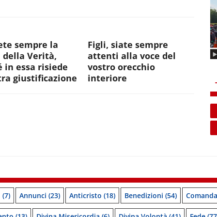
ete sempre la
Figli, siate sempre
 della Verità,
attenti alla voce del
 in essa risiede
vostro orecchio
tra giustificazione
interiore
o
(7)
Annunci
(23)
Anticristo
(18)
Benedizioni
(54)
Comanda
ento
(13)
Divina Misericordia
(6)
Divina Volontà
(41)
Fede
(77