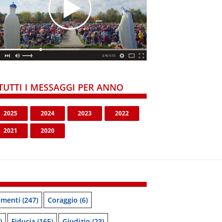
TUTTI I MESSAGGI PER ANNO
2025
2024
2023
2022
2021
2020
menti
(247)
Coraggio
(6)
)
Fiducia
(165)
Giudizio
(23)