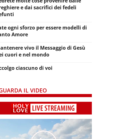
edrete molte cose provenire dalle
reghiere e dai sacrifici dei fedeli
efunti
ate ogni sforzo per essere modelli di
anto Amore
antenere vivo il Messaggio di Gesù
ei cuori e nel mondo
ccolgo ciascuno di voi
GUARDA IL VIDEO