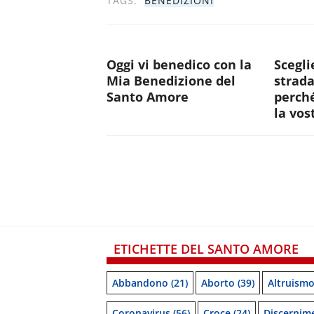
TAGS:
BENEDIZIONI
Oggi vi benedico con la
Scegli
Mia Benedizione del
strada
Santo Amore
perché
la vos
ETICHETTE DEL SANTO AMORE
Abbandono
(21)
Aborto
(39)
Altruism
Coronavirus
(56)
Croce
(24)
Discernim