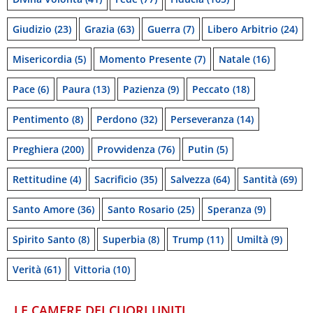
Giudizio
(23)
Grazia
(63)
Guerra
(7)
Libero Arbitrio
(24)
Misericordia
(5)
Momento Presente
(7)
Natale
(16)
Pace
(6)
Paura
(13)
Pazienza
(9)
Peccato
(18)
Pentimento
(8)
Perdono
(32)
Perseveranza
(14)
Preghiera
(200)
Provvidenza
(76)
Putin
(5)
Rettitudine
(4)
Sacrificio
(35)
Salvezza
(64)
Santità
(69)
Santo Amore
(36)
Santo Rosario
(25)
Speranza
(9)
Spirito Santo
(8)
Superbia
(8)
Trump
(11)
Umiltà
(9)
Verità
(61)
Vittoria
(10)
LE CAMERE DEI CUORI UNITI