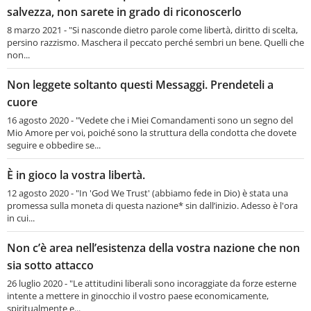
salvezza, non sarete in grado di riconoscerlo
8 marzo 2021 - "Si nasconde dietro parole come libertà, diritto di scelta,
persino razzismo. Maschera il peccato perché sembri un bene. Quelli che
non...
Non leggete soltanto questi Messaggi. Prendeteli a
cuore
16 agosto 2020 - "Vedete che i Miei Comandamenti sono un segno del
Mio Amore per voi, poiché sono la struttura della condotta che dovete
seguire e obbedire se...
È in gioco la vostra libertà.
12 agosto 2020 - "In 'God We Trust' (abbiamo fede in Dio) è stata una
promessa sulla moneta di questa nazione* sin dall’inizio. Adesso è l'ora
in cui...
Non c’è area nell’esistenza della vostra nazione che non
sia sotto attacco
26 luglio 2020 - "Le attitudini liberali sono incoraggiate da forze esterne
intente a mettere in ginocchio il vostro paese economicamente,
spiritualmente e...