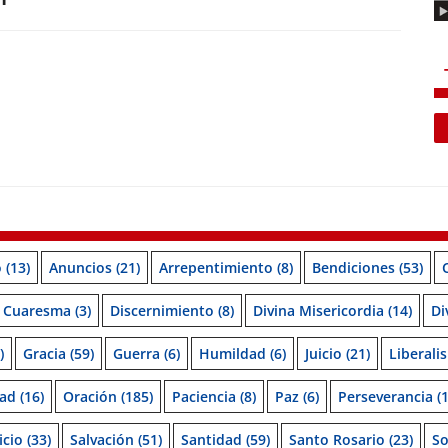
o
(13)
Anuncios
(21)
Arrepentimiento
(8)
Bendiciones
(53)
Cuaresma
(3)
Discernimiento
(8)
Divina Misericordia
(14)
Di
)
Gracia
(59)
Guerra
(6)
Humildad
(6)
Juicio
(21)
Liberali
ad
(16)
Oración
(185)
Paciencia
(8)
Paz
(6)
Perseverancia
(1
icio
(33)
Salvación
(51)
Santidad
(59)
Santo Rosario
(23)
So