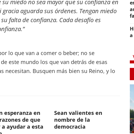
e su miedo no sea mayor que su confianza en
e
a
i gracia aguarda sus órdenes. Tengan miedo
f
su falta de confianza. Cada desafío es
nfianza.”
H
a
or lo que van a comer o beber; no se
 de este mundo los que van detrás de esas
as necesitan. Busquen más bien su Reino, y lo
n esperanza en
Sean valientes en
orazones de que
nombre de la
 a ayudar a esta
democracia
n