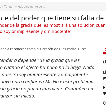
s
/
Tengan miedo solamente del...
e del poder que tiene su falta de
nder de la gracia que les mostrará una solución cua
Yo soy omnipresente y omnipotente"
ado a reconocer como el Corazón de Dios Padre. Dice:
render a depender de la gracia que les
L
ón cuando el afecto humano no lo haga. Nada
E
a, pues Yo soy omnipresente y omnipotente.
p
otivo para confiar en Mí. No existe problema
H
la gracia no pueda intervenir. Continúen en
q
vanzar sin miedo.”
Q