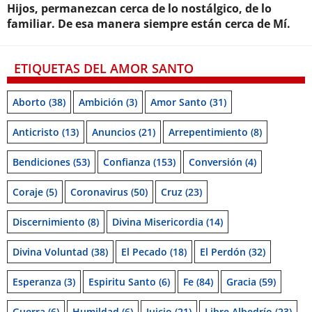
Hijos, permanezcan cerca de lo nostálgico, de lo
familiar. De esa manera siempre están cerca de Mí.
ETIQUETAS DEL AMOR SANTO
Aborto
(38)
Ambición
(3)
Amor Santo
(31)
Anticristo
(13)
Anuncios
(21)
Arrepentimiento
(8)
Bendiciones
(53)
Confianza
(153)
Conversión
(4)
Coraje
(5)
Coronavirus
(50)
Cruz
(23)
Discernimiento
(8)
Divina Misericordia
(14)
Divina Voluntad
(38)
El Pecado
(18)
El Perdón
(32)
Esperanza
(3)
Espiritu Santo
(6)
Fe
(84)
Gracia
(59)
Guerra
(6)
Humildad
(6)
Juicio
(21)
Libre Albedrío
(23)