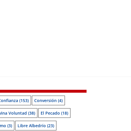
Confianza
(153)
Conversión
(4)
vina Voluntad
(38)
El Pecado
(18)
smo
(3)
Libre Albedrío
(23)