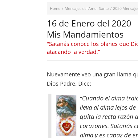
Home
/
Mensajes del Amor Santo
/
2020 Mensaje
16 de Enero del 2020 –
Mis Mandamientos
"Satanás conoce los planes que Di
atacando la verdad.”
Nuevamente veo una gran llama qu
Dios Padre. Dice:
“Cuando el alma traic
lleva al alma lejos d
quita la recta razón
corazones. Satanás c
alma y es capaz de e