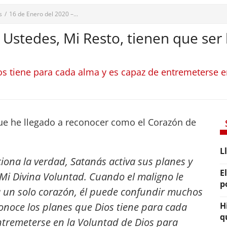
s
/
16 de Enero del 2020 –...
 Ustedes, Mi Resto, tienen que ser 
os tiene para cada alma y es capaz de entremeterse e
e he llegado a reconocer como el Corazón de
L
iona la verdad, Satanás activa sus planes y
E
e Mi Divina Voluntad. Cuando el maligno le
p
 a un solo corazón, él puede confundir muchos
onoce los planes que Dios tiene para cada
H
q
ntremeterse en la Voluntad de Dios para