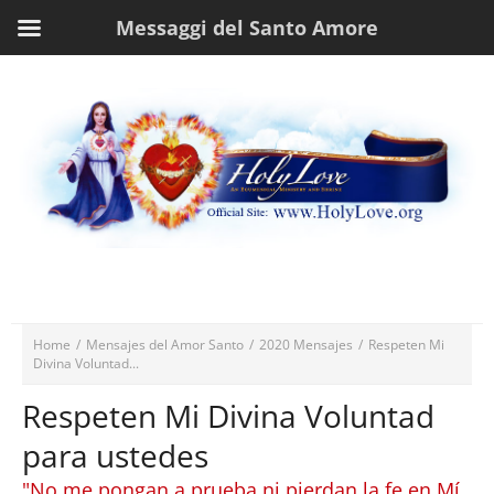
Messaggi del Santo Amore
Home
/
Mensajes del Amor Santo
/
2020 Mensajes
/
Respeten Mi
Divina Voluntad...
Respeten Mi Divina Voluntad
para ustedes
"No me pongan a prueba ni pierdan la fe en Mí