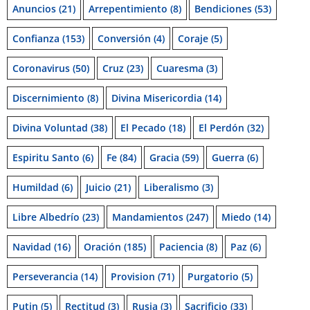
Anuncios
(21)
Arrepentimiento
(8)
Bendiciones
(53)
Confianza
(153)
Conversión
(4)
Coraje
(5)
Coronavirus
(50)
Cruz
(23)
Cuaresma
(3)
Discernimiento
(8)
Divina Misericordia
(14)
Divina Voluntad
(38)
El Pecado
(18)
El Perdón
(32)
Espiritu Santo
(6)
Fe
(84)
Gracia
(59)
Guerra
(6)
Humildad
(6)
Juicio
(21)
Liberalismo
(3)
Libre Albedrío
(23)
Mandamientos
(247)
Miedo
(14)
Navidad
(16)
Oración
(185)
Paciencia
(8)
Paz
(6)
Perseverancia
(14)
Provision
(71)
Purgatorio
(5)
Putin
(5)
Rectitud
(3)
Rusia
(3)
Sacrificio
(33)