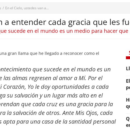
s
/
En el Cielo, ustedes van a...
an a entender cada gracia que les f
que sucede en el mundo es un medio para hacer que l
na gran llama que he llegado a reconocer como el
ontecimiento que sucede en el mundo es un
L
 las almas regresen al amor a Mí. Por el
E
 Corazón, Yo le doy oportunidades a cada
p
a su salvación y un lugar más alto en el
H
prendan que cada cruz es una gracia para la
q
a la salvación de otros
. Ante Mis Ojos, cada
Q
es apta para una casa de la santidad personal
e