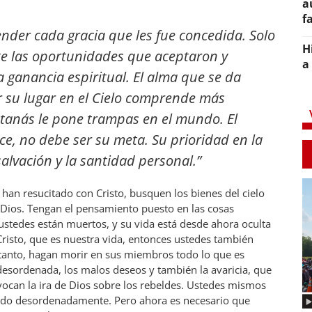
a
f
tender cada gracia que les fue concedida. Solo
H
e las oportunidades que aceptaron y
a
a ganancia espiritual. El alma que se da
 su lugar en el Cielo comprende más
tanás le pone trampas en el mundo. El
ce, no debe ser su meta. Su prioridad en la
salvación y la santidad personal.”
han resucitado con Cristo, busquen los bienes del cielo
 Dios. Tengan el pensamiento puesto en las cosas
e ustedes están muertos, y su vida está desde ahora oculta
Cristo, que es nuestra vida, entonces ustedes también
o tanto, hagan morir en sus miembros todo lo que es
n desordenada, los malos deseos y también la avaricia, que
ovocan la ira de Dios sobre los rebeldes. Ustedes mismos
endo desordenadamente. Pero ahora es necesario que