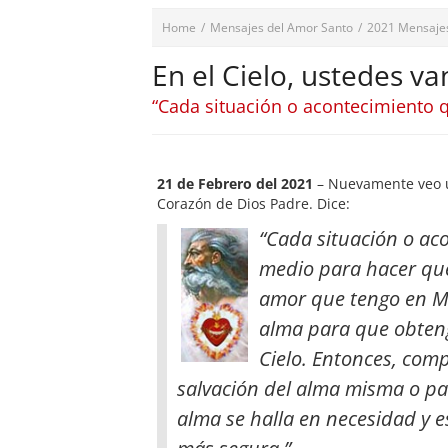
Home
/
Mensajes del Amor Santo
/
2021 Mensaje
En el Cielo, ustedes v
“Cada situación o acontecimiento 
21 de Febrero del 2021
– Nuevamente veo u
Corazón de Dios Padre. Dice:
“Cada situación o ac
medio para hacer que
amor que tengo en Mi
alma para que obteng
Cielo. Entonces, com
salvación del alma misma o par
alma se halla en necesidad y 