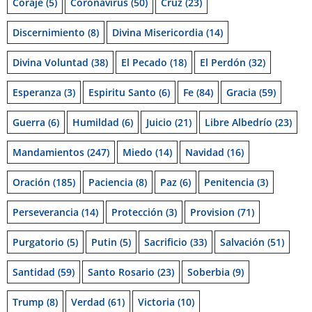
Coraje
(5)
Coronavirus
(50)
Cruz
(23)
Discernimiento
(8)
Divina Misericordia
(14)
Divina Voluntad
(38)
El Pecado
(18)
El Perdón
(32)
Esperanza
(3)
Espiritu Santo
(6)
Fe
(84)
Gracia
(59)
Guerra
(6)
Humildad
(6)
Juicio
(21)
Libre Albedrío
(23)
Mandamientos
(247)
Miedo
(14)
Navidad
(16)
Oración
(185)
Paciencia
(8)
Paz
(6)
Penitencia
(3)
Perseverancia
(14)
Protección
(3)
Provision
(71)
Purgatorio
(5)
Putin
(5)
Sacrificio
(33)
Salvación
(51)
Santidad
(59)
Santo Rosario
(23)
Soberbia
(9)
Trump
(8)
Verdad
(61)
Victoria
(10)