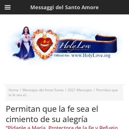
Messaggi del Santo Amore
Home
/
Mensajes del Amor Santo
/
2021 Mensajes
/
Permitan que
la fe sea el...
Permitan que la fe sea el
cimiento de su alegría
"Pídanle a María, Protectora de la Fe y Refugio