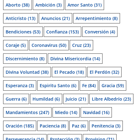
Aborto
(38)
Ambición
(3)
Amor Santo
(31)
Anticristo
(13)
Anuncios
(21)
Arrepentimiento
(8)
Bendiciones
(53)
Confianza
(153)
Conversión
(4)
Coraje
(5)
Coronavirus
(50)
Cruz
(23)
Discernimiento
(8)
Divina Misericordia
(14)
Divina Voluntad
(38)
El Pecado
(18)
El Perdón
(32)
Esperanza
(3)
Espiritu Santo
(6)
Fe
(84)
Gracia
(59)
Guerra
(6)
Humildad
(6)
Juicio
(21)
Libre Albedrío
(23)
Mandamientos
(247)
Miedo
(14)
Navidad
(16)
Oración
(185)
Paciencia
(8)
Paz
(6)
Penitencia
(3)
Perseverancia
(14)
Protección
(3)
Provision
(71)