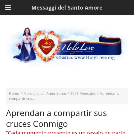
Messaggi del Santo Amore
Home
/
Mensajes del Amor Santo
/
2021 Mensajes
/
Aprendan a
compartir sus...
Aprendan a compartir sus
cruces Conmigo
“Cada momento presente es un regalo de parte