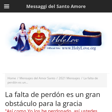
Messaggi del Santo Amore
Home
/
Mensajes del Amor Santo
/
2021 Mensajes
/
La falta de
perdón es un...
La falta de perdón es un gran
obstáculo para la gracia
"Así como Yo los he perdonado, así ustedes