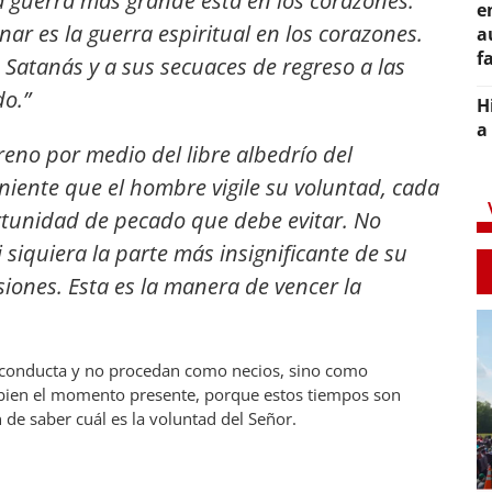
 guerra más grande está en los corazones.
e
r es la guerra espiritual en los corazones.
a
f
a Satanás y a sus secuaces de regreso a las
o.”
H
a
eno por medio del libre albedrío del
niente que el hombre vigile su voluntad, cada
rtunidad de pecado que debe evitar. No
siquiera la parte más insignificante de su
siones. Esta es la manera de vencer la
conducta y no procedan como necios, sino como
bien el momento presente, porque estos tiempos son
 de saber cuál es la voluntad del Señor.