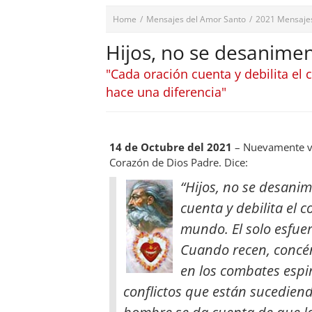
Home
/
Mensajes del Amor Santo
/
2021 Mensaje
Hijos, no se desanimen
"Cada oración cuenta y debilita el
hace una diferencia"
14 de Octubre del 2021
– Nuevamente ve
Corazón de Dios Padre. Dice:
“Hijos, no se desani
cuenta y debilita el 
mundo. El solo esfuer
Cuando recen, concén
en los combates espir
conflictos que están sucedien