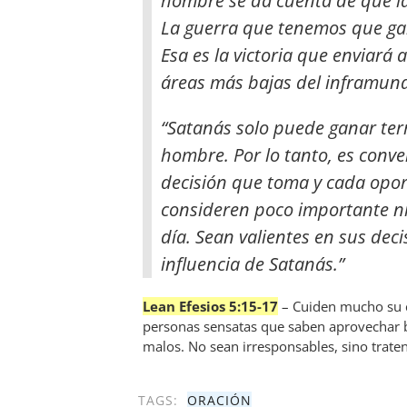
hombre se da cuenta de que la
La guerra que tenemos que gana
Esa es la victoria que enviará 
áreas más bajas del inframund
“Satanás solo puede ganar terr
hombre. Por lo tanto, es conve
decisión que toma y cada opo
consideren poco importante ni 
día. Sean valientes en sus deci
influencia de Satanás.”
Lean Efesios 5:15-17
– Cuiden mucho su 
personas sensatas que saben aprovechar 
malos. No sean irresponsables, sino traten
TAGS:
ORACIÓN