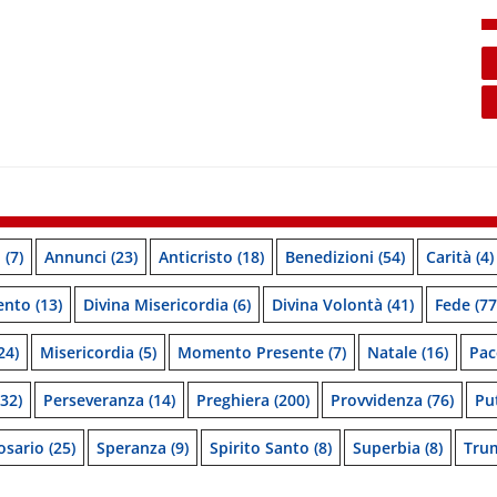
o
(7)
Annunci
(23)
Anticristo
(18)
Benedizioni
(54)
Carità
(4)
ento
(13)
Divina Misericordia
(6)
Divina Volontà
(41)
Fede
(77
24)
Misericordia
(5)
Momento Presente
(7)
Natale
(16)
Pac
32)
Perseveranza
(14)
Preghiera
(200)
Provvidenza
(76)
Pu
osario
(25)
Speranza
(9)
Spirito Santo
(8)
Superbia
(8)
Tru