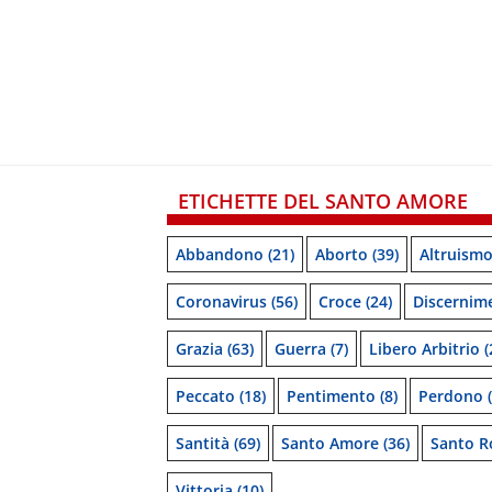
ETICHETTE DEL SANTO AMORE
Abbandono
(21)
Aborto
(39)
Altruism
Coronavirus
(56)
Croce
(24)
Discernim
Grazia
(63)
Guerra
(7)
Libero Arbitrio
(
Peccato
(18)
Pentimento
(8)
Perdono
(
Santità
(69)
Santo Amore
(36)
Santo R
Vittoria
(10)