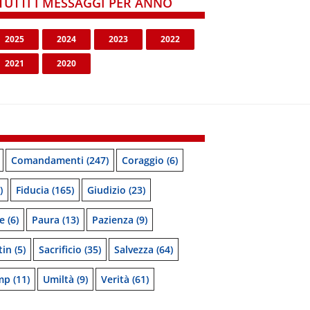
TUTTI I MESSAGGI PER ANNO
2025
2024
2023
2022
2021
2020
Comandamenti
(247)
Coraggio
(6)
)
Fiducia
(165)
Giudizio
(23)
e
(6)
Paura
(13)
Pazienza
(9)
tin
(5)
Sacrificio
(35)
Salvezza
(64)
mp
(11)
Umiltà
(9)
Verità
(61)