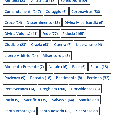
Annunci
(23)
Anticristo
(18)
Benedizioni
(54)
Comandamenti
(247)
Coraggio
(6)
Coronavirus
(56)
Croce
(24)
Discernimento
(13)
Divina Misericordia
(6)
Divina Volontà
(41)
Fede
(77)
Fiducia
(165)
Giudizio
(23)
Grazia
(63)
Guerra
(7)
Liberalismo
(4)
Libero Arbitrio
(24)
Misericordia
(5)
Momento Presente
(7)
Natale
(16)
Pace
(6)
Paura
(13)
Pazienza
(9)
Peccato
(18)
Pentimento
(8)
Perdono
(32)
Perseveranza
(14)
Preghiera
(200)
Provvidenza
(76)
Putin
(5)
Sacrificio
(35)
Salvezza
(64)
Santità
(69)
Santo Amore
(36)
Santo Rosario
(25)
Speranza
(9)