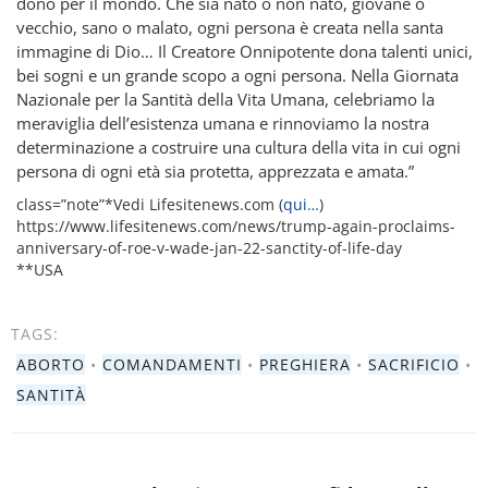
dono per il mondo. Che sia nato o non nato, giovane o
vecchio, sano o malato, ogni persona è creata nella santa
immagine di Dio… Il Creatore Onnipotente dona talenti unici,
bei sogni e un grande scopo a ogni persona. Nella Giornata
Nazionale per la Santità della Vita Umana, celebriamo la
meraviglia dell’esistenza umana e rinnoviamo la nostra
determinazione a costruire una cultura della vita in cui ogni
persona di ogni età sia protetta, apprezzata e amata.”
class=”note”*Vedi Lifesitenews.com (
qui…
)
https://www.lifesitenews.com/news/trump-again-proclaims-
anniversary-of-roe-v-wade-jan-22-sanctity-of-life-day
**USA
TAGS:
ABORTO
•
COMANDAMENTI
•
PREGHIERA
•
SACRIFICIO
•
SANTITÀ