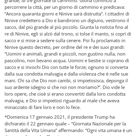
grande, di tre giornate di cammino. Giona cominciò a
percorrere la città, per un giorno di cammino e predicava:
“Ancora quaranta giorni e Ninive sarà distrutta”. I cittadini di
Ninive credettero a Dio e bandirono un digiuno, vestirono il
sacco, dal più grande al più piccolo. Giunta la notizia fino al
re di Ninive, egli si alzò dal trono, si tolse il manto, si coprì di
sacco e si mise a sedere sulla cenere. Poi fu proclamato in
Ninive questo decreto, per ordine del re e dei suoi grandi:
“Uomini e animali, grandi e piccoli, non gustino nulla, non
pascolino, non bevano acqua. Uomini e bestie si coprano di
sacco e si invochi Dio con tutte le forze; ognuno si converta
dalla sua condotta malvagia e dalla violenza che è nelle sue
mani. Chi sa che Dio non cambi, si impietosisca, deponga il
suo ardente sdegno sì che noi non moriamo?”. Dio vide le
loro opere, che cioè si erano convertiti dalla loro condotta
malvagia, e Dio si impietosì riguardo al male che aveva
minacciato di fare loro e non lo fece.
*Domenica 17 gennaio 2021, il presidente Trump ha
dichiarato il 22 gennaio quale – “Giornata Nazionale per la
Santità della Vita Umana” affermando: “Ogni vita umana è un