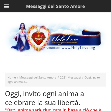
Messaggi del Santo Amore
Home
/
Messaggi del Santo Amore
/
2021 Messaggi
/
Oggi, invito
ogni anima a...
Oggi, invito ogni anima a
celebrare la sua libertà.
"Ogni anima sarà giudicata in base a ciò che è