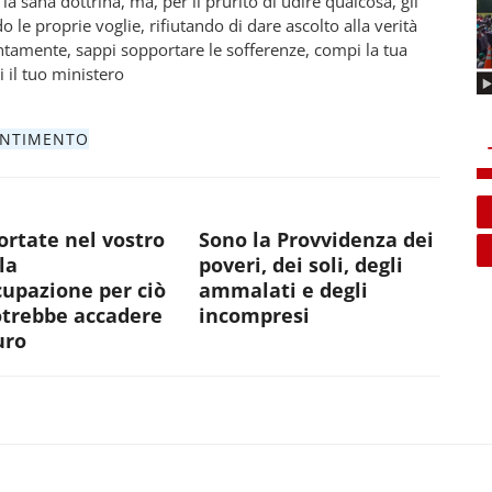
 la sana dottrina, ma, per il prurito di udire qualcosa, gli
le proprie voglie, rifiutando di dare ascolto alla verità
tentamente, sappi sopportare le sofferenze, compi la tua
 il tuo ministero
ENTIMENTO
rtate nel vostro
Sono la Provvidenza dei
la
poveri, dei soli, degli
upazione per ciò
ammalati e degli
otrebbe accadere
incompresi
uro