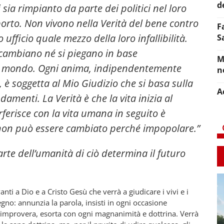
d
 sia rimpianto da parte dei politici nel loro
aborto. Non vivono nella Verità del bene contro
F
o ufficio quale mezzo della loro infallibilità.
S
ambiano né si piegano in base
M
el mondo. Ogni anima, indipendentemente
n
 è soggetta al Mio Giudizio che si basa sulla
A
menti. La Verità è che la vita inizia al
erisce con la vita umana in seguito è
 non può essere cambiato perché impopolare.”
parte dell’umanità di ciò determina il futuro
nti a Dio e a Cristo Gesù che verrà a giudicare i vivi e i
egno: annunzia la parola, insisti in ogni occasione
mprovera, esorta con ogni magnanimità e dottrina. Verrà