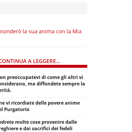
, inonderò la sua anima con la Mia
CONTINUA A LEGGERE...
on preoccupatevi di come gli altri vi
onsiderano, ma diffondete sempre la
erità.
he vi ricordiate delle povere anime
el Purgatorio
edrete molte cose provenire dalle
reghiere e dai sacrifici dei fedeli