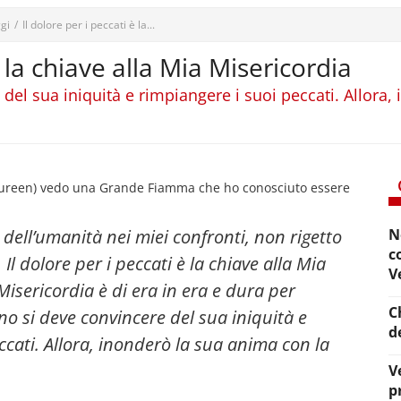
gi
/
Il dolore per i peccati è la...
è la chiave alla Mia Misericordia
del sua iniquità e rimpiangere i suoi peccati. Allora
aureen) vedo una Grande Fiamma che ho conosciuto essere
 dell’umanità nei miei confronti, non rigetto
N
c
Il dolore per i peccati è la chiave alla Mia
V
Misericordia è di era in era e dura per
C
o si deve convincere del sua iniquità e
d
ccati. Allora, inonderò la sua anima con la
V
p