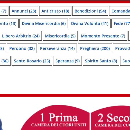
o
(7)
Annunci
(23)
Anticristo
(18)
Benedizioni
(54)
Comanda
ento
(13)
Divina Misericordia
(6)
Divina Volontà
(41)
Fede
(77
Libero Arbitrio
(24)
Misericordia
(5)
Momento Presente
(7)
8)
Perdono
(32)
Perseveranza
(14)
Preghiera
(200)
Provvi
e
(36)
Santo Rosario
(25)
Speranza
(9)
Spirito Santo
(8)
Sup