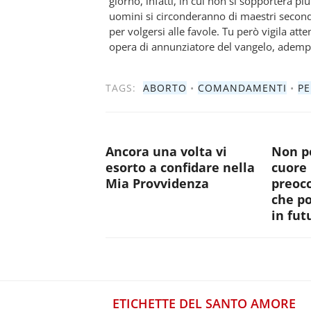
giorno, infatti, in cui non si sopporterà più
uomini si circonderanno di maestri secondo 
per volgersi alle favole. Tu però vigila at
opera di annunziatore del vangelo, adempi
TAGS:
ABORTO
•
COMANDAMENTI
•
P
Ancora una volta vi
Non po
esorto a confidare nella
cuore 
Mia Provvidenza
preocc
che p
in fut
ETICHETTE DEL SANTO AMORE