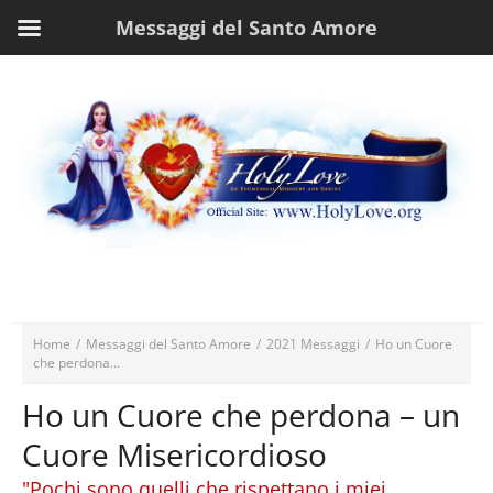
Messaggi del Santo Amore
Home
/
Messaggi del Santo Amore
/
2021 Messaggi
/
Ho un Cuore
che perdona...
Ho un Cuore che perdona – un
Cuore Misericordioso
"Pochi sono quelli che rispettano i miei