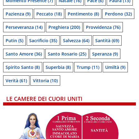
Momento Presente
(7)
Natale
(16)
Pace
(6)
Paura
(13)
Pazienza
(9)
Peccato
(18)
Pentimento
(8)
Perdono
(32)
Perseveranza
(14)
Preghiera
(200)
Provvidenza
(76)
Putin
(5)
Sacrificio
(35)
Salvezza
(64)
Santità
(69)
Santo Amore
(36)
Santo Rosario
(25)
Speranza
(9)
Spirito Santo
(8)
Superbia
(8)
Trump
(11)
Umiltà
(9)
Verità
(61)
Vittoria
(10)
LE CAMERE DEI CUORI UNITI