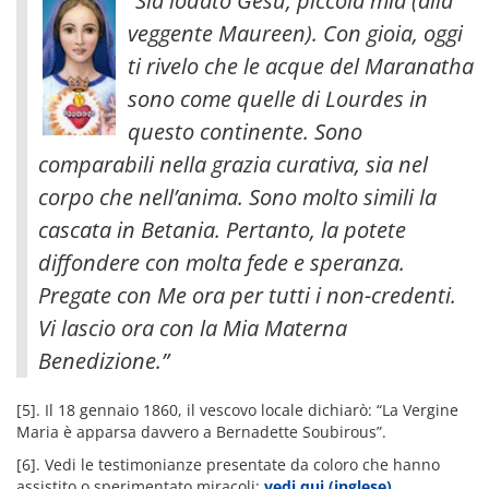
“Sia lodato Gesù, piccola mia (alla
veggente Maureen). Con gioia, oggi
ti rivelo che le acque del Maranatha
sono come quelle di Lourdes in
questo continente. Sono
comparabili nella grazia curativa, sia nel
corpo che nell’anima. Sono molto simili la
cascata in Betania. Pertanto, la potete
diffondere con molta fede e speranza.
Pregate con Me ora per tutti i non-credenti.
Vi lascio ora con la Mia Materna
Benedizione.”
[5]. Il 18 gennaio 1860, il vescovo locale dichiarò: “La Vergine
Maria è apparsa davvero a Bernadette Soubirous”.
[6]. Vedi le testimonianze presentate da coloro che hanno
assistito o sperimentato miracoli:
vedi qui (inglese)