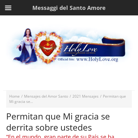
Messaggi del Santo Amore
Home
/
Mensajes del Amor Santo
/
2021 Mensajes
/
Permitan que
Mi gracia se...
Permitan que Mi gracia se
derrita sobre ustedes
“En el mundo, gran parte de su País se ha