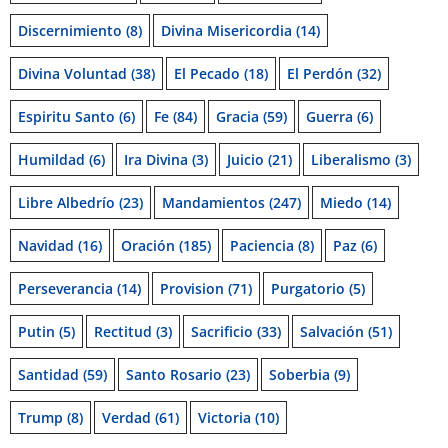
Discernimiento
(8)
Divina Misericordia
(14)
Divina Voluntad
(38)
El Pecado
(18)
El Perdón
(32)
Espiritu Santo
(6)
Fe
(84)
Gracia
(59)
Guerra
(6)
Humildad
(6)
Ira Divina
(3)
Juicio
(21)
Liberalismo
(3)
Libre Albedrío
(23)
Mandamientos
(247)
Miedo
(14)
Navidad
(16)
Oración
(185)
Paciencia
(8)
Paz
(6)
Perseverancia
(14)
Provision
(71)
Purgatorio
(5)
Putin
(5)
Rectitud
(3)
Sacrificio
(33)
Salvación
(51)
Santidad
(59)
Santo Rosario
(23)
Soberbia
(9)
Trump
(8)
Verdad
(61)
Victoria
(10)