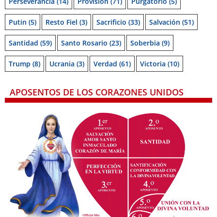
Perseverancia
(14)
Provision
(71)
Purgatorio
(5)
Putin
(5)
Resto Fiel
(3)
Sacrificio
(33)
Salvación
(51)
Santidad
(59)
Santo Rosario
(23)
Soberbia
(9)
Trump
(8)
Ucrania
(3)
Verdad
(61)
Victoria
(10)
APOSENTOS DE LOS CORAZONES UNIDOS