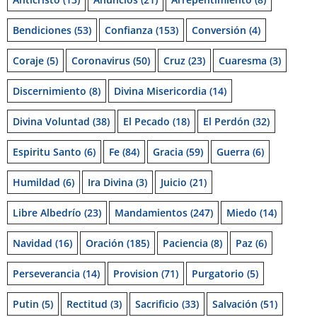
Bendiciones
(53)
Confianza
(153)
Conversión
(4)
Coraje
(5)
Coronavirus
(50)
Cruz
(23)
Cuaresma
(3)
Discernimiento
(8)
Divina Misericordia
(14)
Divina Voluntad
(38)
El Pecado
(18)
El Perdón
(32)
Espiritu Santo
(6)
Fe
(84)
Gracia
(59)
Guerra
(6)
Humildad
(6)
Ira Divina
(3)
Juicio
(21)
Libre Albedrío
(23)
Mandamientos
(247)
Miedo
(14)
Navidad
(16)
Oración
(185)
Paciencia
(8)
Paz
(6)
Perseverancia
(14)
Provision
(71)
Purgatorio
(5)
Putin
(5)
Rectitud
(3)
Sacrificio
(33)
Salvación
(51)