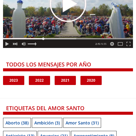
TODOS LOS MENSAJES POR AÑO
2023
2022
2021
2020
ETIQUETAS DEL AMOR SANTO
Aborto
(38)
Ambición
(3)
Amor Santo
(31)
Anticristo
(13)
Anuncios
(21)
Arrepentimiento
(8)