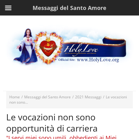
Messaggi del Santo Amore
Home
/
Messaggi del Santo Amore
/
2021 Messaggi
/
Le vocazioni
non sono...
Le vocazioni non sono
opportunità di carriera
"I servi miei sono umili, obbedienti ai Miei