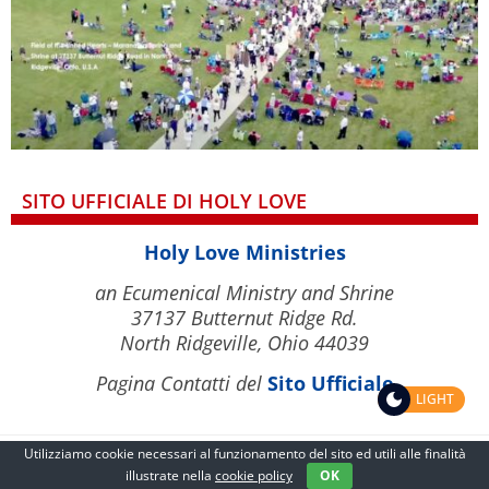
SITO UFFICIALE DI HOLY LOVE
Holy Love Ministries
an Ecumenical Ministry and Shrine
37137 Butternut Ridge Rd.
North Ridgeville, Ohio 44039
Pagina Contatti del
Sito Ufficiale
LIGHT
Utilizziamo cookie necessari al funzionamento del sito ed utili alle finalità
illustrate nella
cookie policy
OK