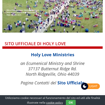
SITO UFFICIALE DI HOLY LOVE
Holy Love Ministries
an Ecumenical Ministry and Shrine
37137 Butternut Ridge Rd.
North Ridgeville, Ohio 44039
Pagina Contatti del
Sito Ufficiale
LIGHT
Utilizziamo cookie necessari al funzionamento del sito ed utili alle finalità
illustrate nella
cookie policy
OK