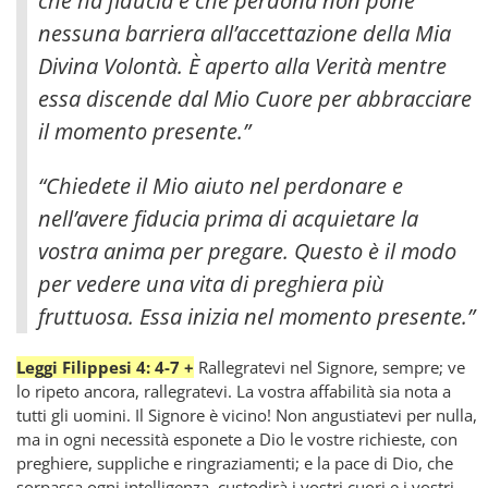
che ha fiducia e che perdona non pone
nessuna barriera all’accettazione della Mia
Divina Volontà
. È aperto alla Verità mentre
essa discende dal Mio Cuore per abbracciare
il momento presente.”
“Chiedete il Mio aiuto nel perdonare e
nell’avere fiducia prima di acquietare la
vostra anima per pregare. Questo è il modo
per vedere una vita di preghiera più
fruttuosa. Essa inizia nel momento presente.”
Leggi Filippesi 4: 4-7 +
Rallegratevi nel Signore, sempre; ve
lo ripeto ancora, rallegratevi. La vostra affabilità sia nota a
tutti gli uomini. Il Signore è vicino! Non angustiatevi per nulla,
ma in ogni necessità esponete a Dio le vostre richieste, con
preghiere, suppliche e ringraziamenti; e la pace di Dio, che
sorpassa ogni intelligenza, custodirà i vostri cuori e i vostri