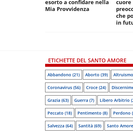
esorto a confidare nella
cuore 
Mia Provvidenza
preocc
che p
in fut
ETICHETTE DEL SANTO AMORE
Abbandono
(21)
Aborto
(39)
Altruism
Coronavirus
(56)
Croce
(24)
Discernim
Grazia
(63)
Guerra
(7)
Libero Arbitrio
(
Peccato
(18)
Pentimento
(8)
Perdono
(
Salvezza
(64)
Santità
(69)
Santo Amor