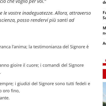
iò che voglio per voi.”
d
e le vostre inadeguatezze. Allora, attraverso
F
S
cienza, posso rendervi più santi ad
M
n
A
franca l’anima; la testimonianza del Signore è
fanno gioire il cuore; i comandi del Signore
.
empre; i giudizi del Signore sono tutti fedeli e
o oro fino,
lante.