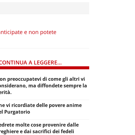
anticipate e non potete
CONTINUA A LEGGERE...
on preoccupatevi di come gli altri vi
onsiderano, ma diffondete sempre la
erità.
he vi ricordiate delle povere anime
el Purgatorio
edrete molte cose provenire dalle
reghiere e dai sacrifici dei fedeli