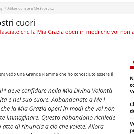
gi
/
Abbandonate a Me i vostri...
tri cuori
lasciate che la Mia Grazia operi in modi che voi non 
en) vedo una Grande Fiamma che ho conosciuto essere il
N
c
i* deve confidare nella Mia Divina Volontà
V
vita e nel suo cuore. Abbandonate a Me i
C
e che la Mia Grazia operi in modi che voi non
d
ete immaginare
. Questo abbandono richiede
V
 atto di rinuncia a ciò che volete. Allora
p