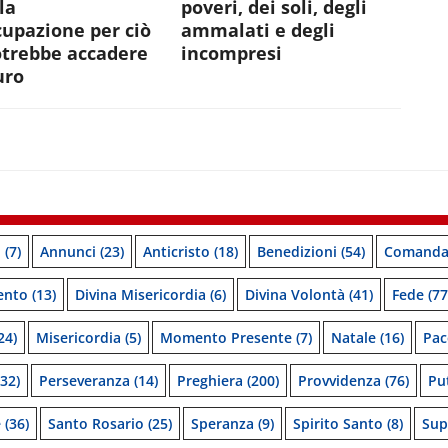
la
poveri, dei soli, degli
upazione per ciò
ammalati e degli
otrebbe accadere
incompresi
uro
o
(7)
Annunci
(23)
Anticristo
(18)
Benedizioni
(54)
Comanda
ento
(13)
Divina Misericordia
(6)
Divina Volontà
(41)
Fede
(77
24)
Misericordia
(5)
Momento Presente
(7)
Natale
(16)
Pac
32)
Perseveranza
(14)
Preghiera
(200)
Provvidenza
(76)
Pu
e
(36)
Santo Rosario
(25)
Speranza
(9)
Spirito Santo
(8)
Sup