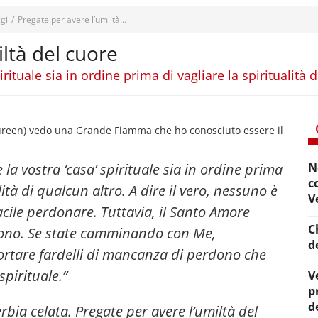
gi
/
Pregate per avere l’umiltà...
ltà del cuore
irituale sia in ordine prima di vagliare la spiritualità 
ureen) vedo una Grande Fiamma che ho conosciuto essere il
e la vostra ‘casa’ spirituale sia in ordine prima
N
c
lità di qualcun altro. A dire il vero, nessuno è
V
acile perdonare. Tuttavia, il Santo Amore
C
dono
. Se state camminando con Me,
d
ortare fardelli di mancanza di perdono che
spirituale.”
V
p
d
bia celata. Pregate per avere l’umiltà del