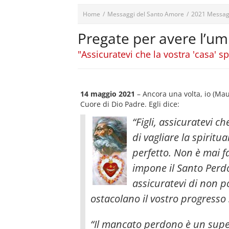
Home
/
Messaggi del Santo Amore
/
2021 Messag
Pregate per avere l’umi
"Assicuratevi che la vostra 'casa' sp
14 maggio 2021
– Ancora una volta, io (Ma
Cuore di Dio Padre. Egli dice:
“Figli, assicuratevi ch
di vagliare la spiritua
perfetto. Non è mai f
impone il Santo Per
assicuratevi di non p
ostacolano il vostro progresso 
“Il mancato perdono è un super