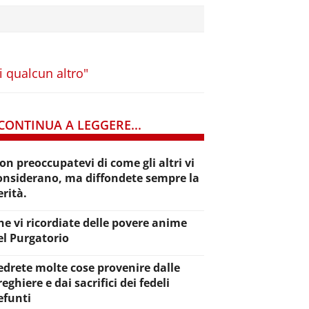
di qualcun altro"
CONTINUA A LEGGERE...
on preoccupatevi di come gli altri vi
onsiderano, ma diffondete sempre la
erità.
he vi ricordiate delle povere anime
el Purgatorio
edrete molte cose provenire dalle
reghiere e dai sacrifici dei fedeli
efunti