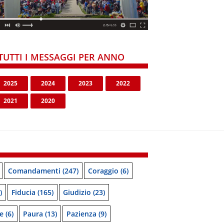
TUTTI I MESSAGGI PER ANNO
2025
2024
2023
2022
2021
2020
Comandamenti
(247)
Coraggio
(6)
)
Fiducia
(165)
Giudizio
(23)
e
(6)
Paura
(13)
Pazienza
(9)