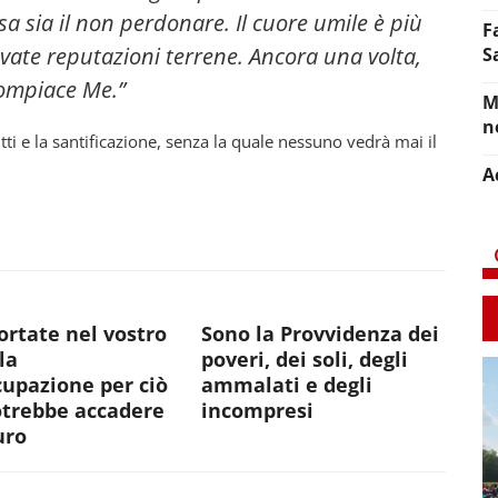
sa sia il non perdonare. Il cuore umile è più
F
evate reputazioni terrene. Ancora una volta,
S
compiace Me.”
M
n
tti e la santificazione, senza la quale nessuno vedrà mai il
A
rtate nel vostro
Sono la Provvidenza dei
la
poveri, dei soli, degli
upazione per ciò
ammalati e degli
otrebbe accadere
incompresi
uro