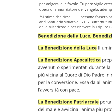
per volgersi alle favole. Tu però vigila at
opera di annunziatore del vangelo, adempi 
*Si stima che circa 3000 persone fossero p
and Santuario situato a 37137 Butternut Ri
della Misericordia per ricevere la Triplice 
Benedizione della Luce, Benedizi
La Benedizione della Luce
Illumin
La Benedizione Apocalittica
prep
avvenuti o sperimentati durante la 
più vicina al Cuore di Dio Padre in 
per la conversione. Essa da all’ani
l’avversità con pace.
La Benedizione Patriarcale
porta 
del male e avvicina l’anima più pr