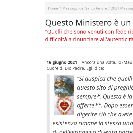
Home
/
Messaggi del Santo Amore
/
2021 Messag
Questo Ministero è un v
"Quelli che sono venuti con fede r
difficoltà a rinunciare all'autentici
16 giugno 2021
– Ancora una volta, io (Ma
Cuore di Dio Padre. Egli dice:
“Si auspica che quell
questo sito di preghi
sempre*. Questa è la 
offerte**. Dopo esser
digerire ciò che avete
esistenza rimane la stessa una
di pellegrinaggio diventa parte 