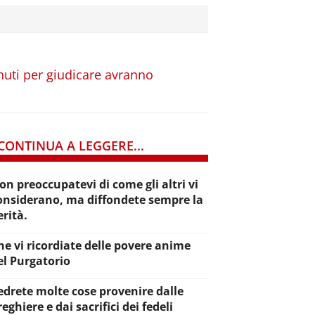
nuti per giudicare avranno
CONTINUA A LEGGERE...
on preoccupatevi di come gli altri vi
onsiderano, ma diffondete sempre la
erità.
he vi ricordiate delle povere anime
el Purgatorio
edrete molte cose provenire dalle
reghiere e dai sacrifici dei fedeli