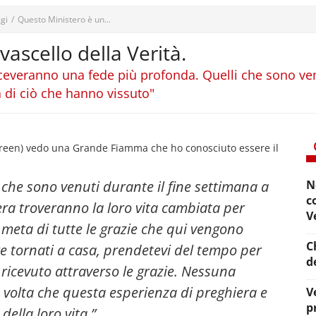
gi
/
Questo Ministero è un...
ascello della Verità.
iceveranno una fede più profonda. Quelli che sono ve
tà di ciò che hanno vissuto"
ureen) vedo una Grande Fiamma che ho conosciuto essere il
i che sono venuti durante il fine settimana a
N
c
era troveranno la loro vita cambiata per
V
meta di tutte le grazie che qui vengono
C
e tornati a casa, prendetevi del tempo per
d
 ricevuto attraverso le grazie. Nessuna
 volta che questa esperienza di preghiera e
V
p
della loro vita.”