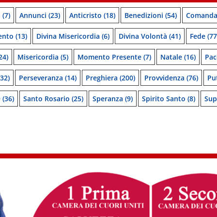
o
(7)
Annunci
(23)
Anticristo
(18)
Benedizioni
(54)
Comanda
ento
(13)
Divina Misericordia
(6)
Divina Volontà
(41)
Fede
(77
24)
Misericordia
(5)
Momento Presente
(7)
Natale
(16)
Pac
32)
Perseveranza
(14)
Preghiera
(200)
Provvidenza
(76)
Pu
e
(36)
Santo Rosario
(25)
Speranza
(9)
Spirito Santo
(8)
Sup