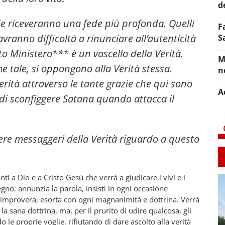
d
de riceveranno una fede più profonda. Quelli
F
vranno difficoltà a rinunciare all’autenticità
S
o Ministero*** è un vascello della Verità.
M
e tale, si oppongono alla Verità stessa.
n
Verità attraverso le tante grazie che qui sono
A
o di sconfiggere Satana quando attacca il
sere messaggeri della Verità riguardo a questo
ti a Dio e a Cristo Gesù che verrà a giudicare i vivi e i
egno: annunzia la parola, insisti in ogni occasione
mprovera, esorta con ogni magnanimità e dottrina. Verrà
 la sana dottrina, ma, per il prurito di udire qualcosa, gli
le proprie voglie, rifiutando di dare ascolto alla verità