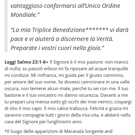
vantaggioso conformarsi all’Unico Ordine
Mondiale.”
“La mia Triplice Benedizione******* vi darà
pace e vi aiuterà a discernere la Verità.
Preparate i vostri cuori nella gioia.”
Leggi Salmo 23:1-6+
Il Signore è il mio pastore: non manco
di nulla; su pascoli erbosi mi fa riposare ad acque tranquille
mi conduce. Mi rinfranca, mi guida per il giusto cammino,
per amore del suo nome. Se dovessi camminare in una valle
oscura, non temerei alcun male, perché tu sei con me. Il tuo
bastone e il tuo vincastro mi danno sicurezza. Davanti a me
tu prepari una mensa sotto gli occhi dei miei nemici; cospargi
di olio il mio capo. Il mio calice trabocca. Felicità e grazia mi
saranno compagne tutti i giorni della mia vita, e abiterò nella
casa del Signore per lunghissimi anni.
*Il luogo delle apparizioni di Maranatà Sorgente and