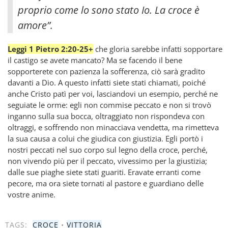
proprio come lo sono stato Io. La croce è
amore”.
Leggi 1 Pietro 2:20-25+
che gloria sarebbe infatti sopportare
il castigo se avete mancato? Ma se facendo il bene
sopporterete con pazienza la sofferenza, ciò sarà gradito
davanti a Dio. A questo infatti siete stati chiamati, poiché
anche Cristo patì per voi, lasciandovi un esempio, perché ne
seguiate le orme: egli non commise peccato e non si trovò
inganno sulla sua bocca, oltraggiato non rispondeva con
oltraggi, e soffrendo non minacciava vendetta, ma rimetteva
la sua causa a colui che giudica con giustizia. Egli portò i
nostri peccati nel suo corpo sul legno della croce, perché,
non vivendo più per il peccato, vivessimo per la giustizia;
dalle sue piaghe siete stati guariti. Eravate erranti come
pecore, ma ora siete tornati al pastore e guardiano delle
vostre anime.
TAGS:
CROCE
•
VITTORIA