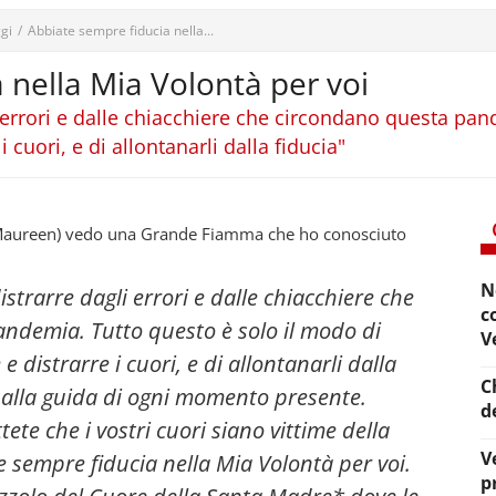
gi
/
Abbiate sempre fiducia nella...
 nella Mia Volontà per voi
gli errori e dalle chiacchiere che circondano questa p
 cuori, e di allontanarli dalla fiducia"
(Maureen) vedo una Grande Fiamma che ho conosciuto
N
distrarre dagli errori e dalle chiacchiere che
c
ndemia. Tutto questo è solo il modo di
V
 distrarre i cuori, e di allontanarli dalla
C
 alla guida di ogni momento presente.
d
te che i vostri cuori siano vittime della
V
 sempre fiducia nella Mia Volontà per voi.
p