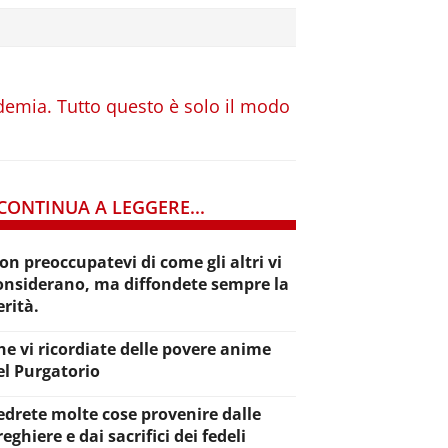
andemia. Tutto questo è solo il modo
CONTINUA A LEGGERE...
on preoccupatevi di come gli altri vi
onsiderano, ma diffondete sempre la
erità.
he vi ricordiate delle povere anime
el Purgatorio
edrete molte cose provenire dalle
reghiere e dai sacrifici dei fedeli