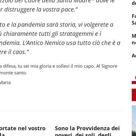
zzolo del Cuore della Santa Madre* dove le
d
r distruggere la vostra pace.”
F
S
o e la pandemia sarà storia, vi volgerete a
ù chiaramente tutti gli stratagemmi e i
M
ndemia. L’Antico Nemico usa tutto ciò che è a
n
e il caos.”
A
 difesa, tu sei mia gloria e sollevi il mio capo. Al Signore
 monte santo.
Maria
rtate nel vostro
Sono la Provvidenza dei
la
poveri, dei soli, degli