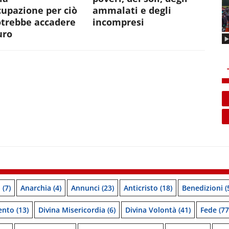
upazione per ciò
ammalati e degli
otrebbe accadere
incompresi
uro
o
(7)
Anarchia
(4)
Annunci
(23)
Anticristo
(18)
Benedizioni
(
ento
(13)
Divina Misericordia
(6)
Divina Volontà
(41)
Fede
(77