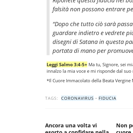
Riponete questa fiducia nel bo
falsità non possono entrare pe
“Dopo che tutto ciò sarà passat
guardare indietro e vedrete pi
disegni di Satana in questa pa
portata di mano per promuover
Leggi Salmo 3:4-5+
Ma tu, Signore, sei mia
innalzo la mia voce e mi risponde dal suo
*Il Cuore Immacolato della Beata Vergine 
TAGS:
CORONAVIRUS
•
FIDUCIA
Ancora una volta vi
Non po
esorto a confidare nella
cuore 