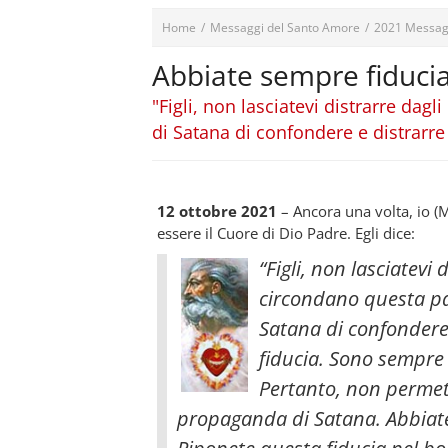
Home
/
Messaggi del Santo Amore
/
2021 Messag
Abbiate sempre fiducia
"Figli, non lasciatevi distrarre da
di Satana di confondere e distrarre i
12 ottobre 2021
– Ancora una volta, io 
essere il Cuore di Dio Padre. Egli dice:
“Figli, non lasciatevi 
circondano questa pa
Satana di confondere e
fiducia. Sono sempre
Pertanto, non permette
propaganda di Satana.
Abbiate