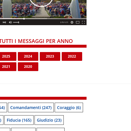
TUTTI I MESSAGGI PER ANNO
2025
2024
2023
2022
2021
2020
54)
Comandamenti
(247)
Coraggio
(6)
)
Fiducia
(165)
Giudizio
(23)