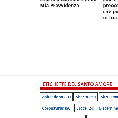
Mia Provvidenza
preocc
che p
in fut
ETICHETTE DEL SANTO AMORE
Abbandono
(21)
Aborto
(39)
Altruism
Coronavirus
(56)
Croce
(24)
Discernim