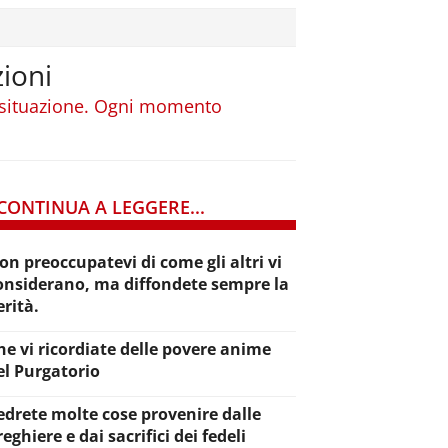
zioni
a situazione. Ogni momento
CONTINUA A LEGGERE...
on preoccupatevi di come gli altri vi
onsiderano, ma diffondete sempre la
erità.
he vi ricordiate delle povere anime
el Purgatorio
edrete molte cose provenire dalle
reghiere e dai sacrifici dei fedeli