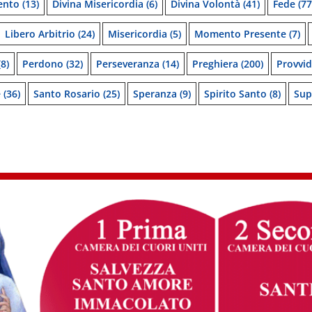
ento
(13)
Divina Misericordia
(6)
Divina Volontà
(41)
Fede
(77
Libero Arbitrio
(24)
Misericordia
(5)
Momento Presente
(7)
8)
Perdono
(32)
Perseveranza
(14)
Preghiera
(200)
Provvi
e
(36)
Santo Rosario
(25)
Speranza
(9)
Spirito Santo
(8)
Sup