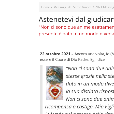
Home
/
Messaggi del Santo Amore
/
2021 Messag
Astenetevi dal giudicarv
"Non ci sono due anime esattamente
presente è dato in un modo divers
22 ottobre 2021
– Ancora una volta, io 
essere il Cuore di Dio Padre. Egli dice:
“Non ci sono due ani
stesse grazie nella s
dato in un modo dive
la sua distinta rispo
Non ci sono due anim
ricompensa o castigo. Mio Figli