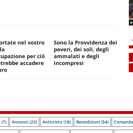
rtate nel vostro
Sono la Provvidenza dei
la
poveri, dei soli, degli
upazione per ciò
ammalati e degli
otrebbe accadere
incompresi
uro
o
(7)
Annunci
(23)
Anticristo
(18)
Benedizioni
(54)
Comanda