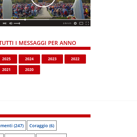
TUTTI I MESSAGGI PER ANNO
2025
2024
2023
2022
2021
2020
menti
(247)
Coraggio
(6)