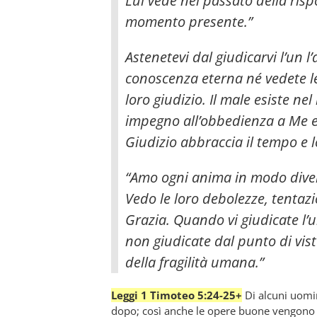
Lui vede nel passato della risp
momento presente.”
Astenetevi dal giudicarvi l’un l’
conoscenza eterna né vedete le
loro giudizio. Il male esiste 
impegno all’obbedienza a Me e
Giudizio abbraccia il tempo e lo
“Amo ogni anima in modo diver
Vedo le loro debolezze, tentazio
Grazia. Quando vi giudicate l’u
non giudicate dal punto di vis
della fragilità umana.”
Leggi 1 Timoteo 5:24-25+
Di alcuni uomini
dopo; così anche le opere buone vengono a