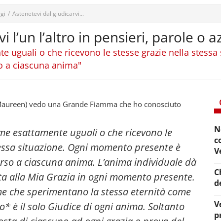
gi
/
Astenetevi dal giudicarvi...
i l’un l’altro in pensieri, parole o a
 uguali o che ricevono le stesse grazie nella stess
o a ciascuna anima"
(Maureen) vedo una Grande Fiamma che ho conosciuto
N
me esattamente uguali o che ricevono le
c
tessa situazione. Ogni momento presente è
V
rso a ciascuna anima. L’anima individuale dà
C
sta alla Mia Grazia in ogni momento presente.
d
e che sperimentano la stessa eternità come
V
o* è il solo Giudice di ogni anima.
Soltanto
p