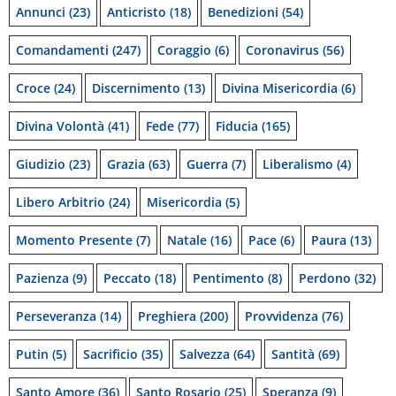
Annunci
(23)
Anticristo
(18)
Benedizioni
(54)
Comandamenti
(247)
Coraggio
(6)
Coronavirus
(56)
Croce
(24)
Discernimento
(13)
Divina Misericordia
(6)
Divina Volontà
(41)
Fede
(77)
Fiducia
(165)
Giudizio
(23)
Grazia
(63)
Guerra
(7)
Liberalismo
(4)
Libero Arbitrio
(24)
Misericordia
(5)
Momento Presente
(7)
Natale
(16)
Pace
(6)
Paura
(13)
Pazienza
(9)
Peccato
(18)
Pentimento
(8)
Perdono
(32)
Perseveranza
(14)
Preghiera
(200)
Provvidenza
(76)
Putin
(5)
Sacrificio
(35)
Salvezza
(64)
Santità
(69)
Santo Amore
(36)
Santo Rosario
(25)
Speranza
(9)