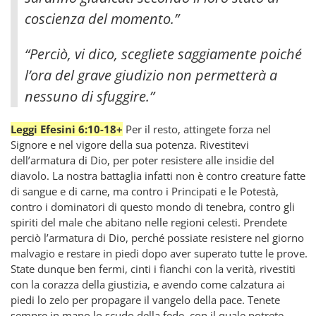
coscienza del momento.”
“Perciò, vi dico, scegliete saggiamente poiché
l’ora del grave giudizio non permetterà a
nessuno di sfuggire.”
Leggi Efesini 6:10-18+
Per il resto, attingete forza nel
Signore e nel vigore della sua potenza. Rivestitevi
dell’armatura di Dio, per poter resistere alle insidie del
diavolo. La nostra battaglia infatti non è contro creature fatte
di sangue e di carne, ma contro i Principati e le Potestà,
contro i dominatori di questo mondo di tenebra, contro gli
spiriti del male che abitano nelle regioni celesti. Prendete
perciò l’armatura di Dio, perché possiate resistere nel giorno
malvagio e restare in piedi dopo aver superato tutte le prove.
State dunque ben fermi, cinti i fianchi con la verità, rivestiti
con la corazza della giustizia, e avendo come calzatura ai
piedi lo zelo per propagare il vangelo della pace. Tenete
sempre in mano lo scudo della fede, con il quale potrete